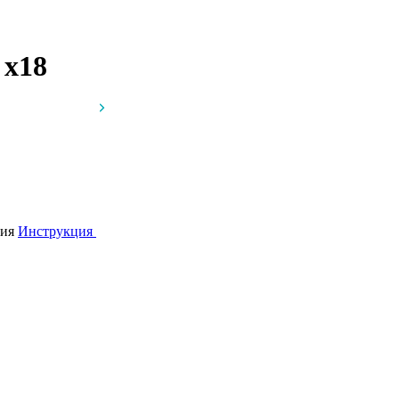
и
x18
рия
Инструкция