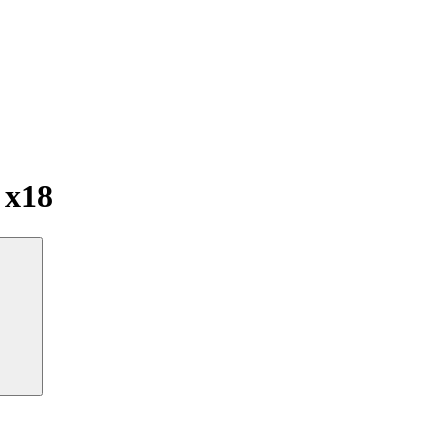
и
x18