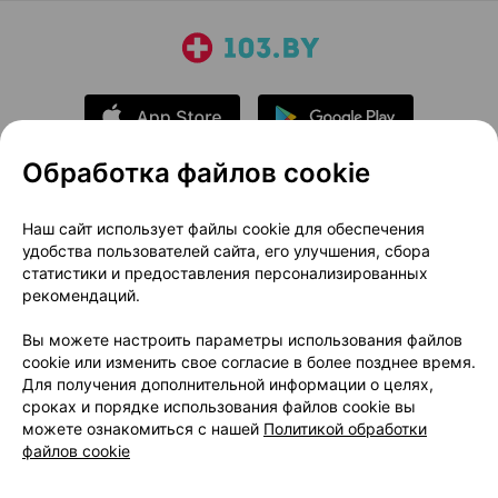
Обработка файлов cookie
О проекте
Новости проекта
Наш сайт использует файлы cookie для обеспечения
удобства пользователей сайта, его улучшения, сбора
Размещение рекламы
Медицинский маркетинг
статистики и предоставления персонализированных
Публичный договор
Доставка
рекомендаций.
Пользовательское соглашение
Вы можете настроить параметры использования файлов
Способы оплаты
Вакансии
Партнеры
cookie или изменить свое согласие в более позднее время.
Написать руководителю 103.by
Для получения дополнительной информации о целях,
сроках и порядке использования файлов cookie вы
Написать в поддержку
можете ознакомиться с нашей
Политикой обработки
Персональные настройки Cookie
файлов cookie
Обработка персональных данных