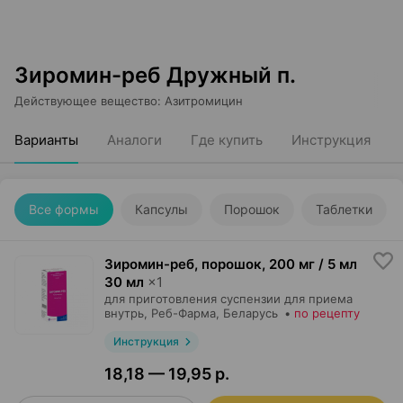
Зиромин-реб Дружный п.
Действующее вещество
:
Азитромицин
Варианты
Аналоги
Где купить
Инструкция
Все формы
Капсулы
Порошок
Таблетки
Зиромин-реб, порошок
,
200 мг / 5 мл
30 мл
×
1
для приготовления суспензии для приема
внутрь,
Реб-Фарма
, Беларусь
•
по рецепту
Инструкция
18,18 — 19,95 р.