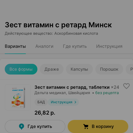
Зест витамин с ретард Минск
Действующее вещество
:
Аскорбиновая кислота
Варианты
Аналоги
Где купить
Инструкция
Все формы
Драже
Капсулы
Порошок
Р
Зест витамин с ретард, таблетки
×
24
Дельта медикал
, Швейцария
•
без рецепта
БАД
Инструкция
26,82 р.
Где купить
В корзину