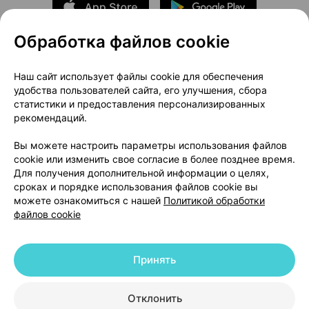
Обработка файлов cookie
О проекте
Новости проекта
Наш сайт использует файлы cookie для обеспечения
удобства пользователей сайта, его улучшения, сбора
Размещение рекламы
Медицинский маркетинг
статистики и предоставления персонализированных
Публичный договор
Доставка
рекомендаций.
Пользовательское соглашение
Вы можете настроить параметры использования файлов
Способы оплаты
Вакансии
Партнеры
cookie или изменить свое согласие в более позднее время.
Написать руководителю 103.by
Для получения дополнительной информации о целях,
сроках и порядке использования файлов cookie вы
Написать в поддержку
можете ознакомиться с нашей
Политикой обработки
Персональные настройки Cookie
файлов cookie
Обработка персональных данных
Принять
© 2026 ООО «Артокс Лаб», УНП 191700409 | 220012, Республика Беларусь,
г. Минск, улица Толбухина, 2, пом. 16 | help@103.by
|
Служба поддержки
+375 291212755
Отклонить