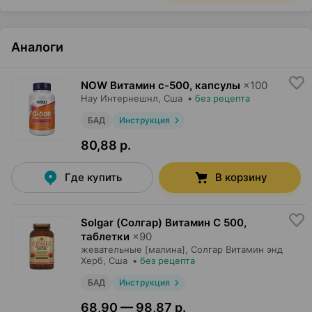
Аналоги
NOW Витамин с-500, капсулы
×
100
Нау Интернешнл
, Сша
•
без рецепта
БАД
Инструкция
80,88 р.
Где купить
В корзину
Solgar (Солгар) Витамин С 500,
таблетки
×
90
жевательные [малина],
Солгар Витамин энд
Херб
, Сша
•
без рецепта
БАД
Инструкция
68,90 — 98,87 р.