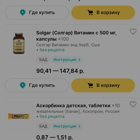
Где купить
В корзину
Solgar (Солгар) Витамин с 500 мг,
капсулы
×
100
Солгар Витамин энд Херб
, Сша
•
без рецепта
БАД
Инструкция
90,41 — 147,84 р.
Где купить
В корзину
Аскорбинка детская, таблетки
×
10
жевательные [банан],
Аскопром
, Россия
•
без рецепта
БАД
Инструкция
0,87 — 1,51 р.