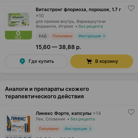
Витастронг флориоза, порошок
,
1.7 г
×
10
для приема внутрь,
Фармацеутичи
Форменти
, Италия
•
без рецепта
БАД
Популярно
Инструкция
15,60 — 38,88 р.
Где купить
В корзину
Аналоги и препараты схожего
терапевтического действия
Линекс Форте, капсулы
×
14
Лек
, Словения
•
без рецепта
Популярно
Инструкция