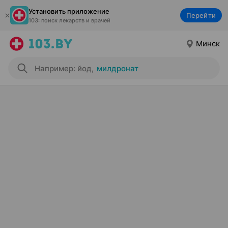
Установить приложение
Перейти
103: поиск лекарств и врачей
Минск
Например: йод
,
милдронат