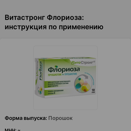
Витастронг Флориоза:
инструкция по применению
Форма выпуска
:
Порошок
МНН
:
~