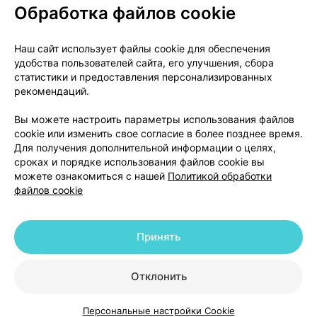
Обработка файлов cookie
О проекте
Новости проекта
Наш сайт использует файлы cookie для обеспечения
удобства пользователей сайта, его улучшения, сбора
Размещение рекламы
Медицинский маркетинг
статистики и предоставления персонализированных
Публичный договор
Доставка
рекомендаций.
Пользовательское соглашение
Вы можете настроить параметры использования файлов
Способы оплаты
Вакансии
Партнеры
cookie или изменить свое согласие в более позднее время.
Написать руководителю 103.by
Для получения дополнительной информации о целях,
сроках и порядке использования файлов cookie вы
Написать в поддержку
можете ознакомиться с нашей
Политикой обработки
Персональные настройки Cookie
файлов cookie
Обработка персональных данных
Принять
© 2026 ООО «Артокс Лаб», УНП 191700409 | 220012, Республика Беларусь,
г. Минск, улица Толбухина, 2, пом. 16 | help@103.by
|
Служба поддержки
+375 291212755
Отклонить
Персональные настройки Cookie