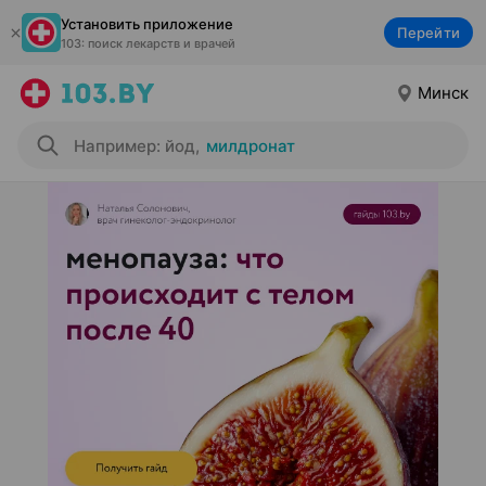
Установить приложение
Перейти
103: поиск лекарств и врачей
Минск
Например: йод
,
милдронат