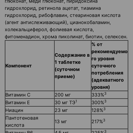
глюконат, меди глюконат, пиридоксина
гидрохлорид, ретинола ацетат, тиамина
гидрохлорид, рибофлавин, стеариновая кислота
(агент антислеживающий), цианокобаламин,
холекальциферол, фолиевая кислота,
фитоменадион, хрома пиколинат, биотин, селексен.
% от
рекомендуемо
Содержание в
го уровня
1 таблетке
Компонент
суточного
(суточном
потребления
приеме)
(адекватного
уровня)
3
Витамин С
200 мг
333%
1
3
Витамин Е
30 мг ТЭ
300%
3
Ниацин
23 мг
128%
Пантотеновая
3
13 мг
217%
кислота
3
Витамин В6
4,5 мг
225%