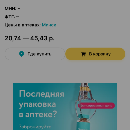
МНН
:
~
ФТГ
:
~
Цены в аптеках
:
Минск
20,74 — 45,43 р.
Где купить
В корзину