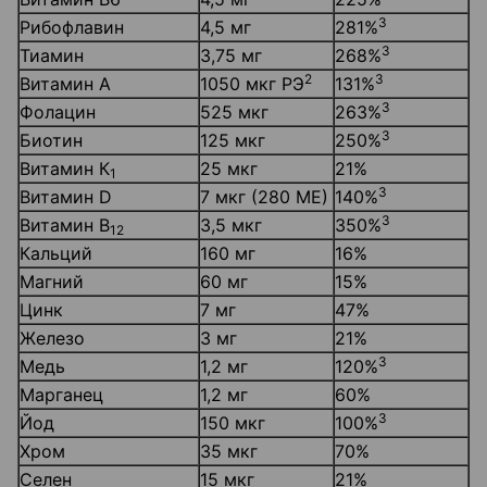
3
Рибофлавин
4,5 мг
281%
3
Тиамин
3,75 мг
268%
2
3
Витамин А
1050 мкг РЭ
131%
3
Фолацин
525 мкг
263%
3
Биотин
125 мкг
250%
Витамин К
25 мкг
21%
1
3
Витамин D
7 мкг (280 МЕ)
140%
3
Витамин В
3,5 мкг
350%
12
Кальций
160 мг
16%
Магний
60 мг
15%
Цинк
7 мг
47%
Железо
3 мг
21%
3
Медь
1,2 мг
120%
Марганец
1,2 мг
60%
3
Йод
150 мкг
100%
Хром
35 мкг
70%
Селен
15 мкг
21%