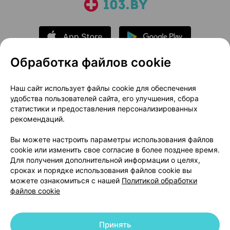
Обработка файлов cookie
О проекте
Новости проекта
Наш сайт использует файлы cookie для обеспечения
удобства пользователей сайта, его улучшения, сбора
Размещение рекламы
Медицинский маркетинг
статистики и предоставления персонализированных
Публичный договор
Доставка
рекомендаций.
Пользовательское соглашение
Вы можете настроить параметры использования файлов
Способы оплаты
Вакансии
Партнеры
cookie или изменить свое согласие в более позднее время.
Написать руководителю 103.by
Для получения дополнительной информации о целях,
сроках и порядке использования файлов cookie вы
Написать в поддержку
можете ознакомиться с нашей
Политикой обработки
Персональные настройки Cookie
файлов cookie
Обработка персональных данных
Принять