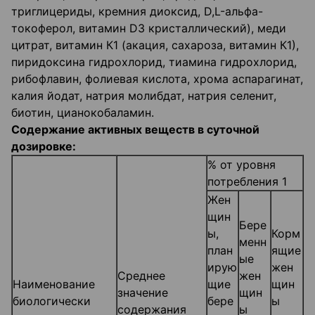
триглицериды, кремния диоксид, D,L-альфа-
токоферол, витамин D3 кристаллический), меди
цитрат, витамин К1 (акация, сахароза, витамин К1),
пиридоксина гидрохлорид, тиамина гидрохлорид,
рибофлавин, фолиевая кислота, хрома аспарагинат,
калия йодат, натрия молибдат, натрия селенит,
биотин, цианокобаламин.
Содержание активных веществ в суточной
дозировке:
% от уровня
потребления 1
Жен
щин
Бере
ы,
Корм
менн
план
ящие
ые
ирую
жен
Среднее
жен
Наименование
щие
щин
значение
щин
биологически
бере
ы
содержания
ы