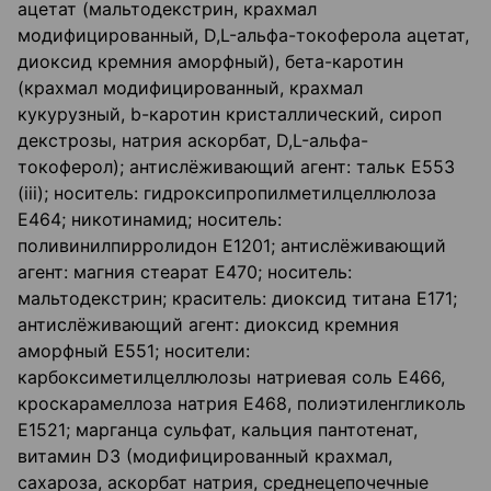
ацетат (мальтодекстрин, крахмал
модифицированный, D,L-альфа-токоферола ацетат,
диоксид кремния аморфный), бета-каротин
(крахмал модифицированный, крахмал
кукурузный, b-каротин кристаллический, сироп
декстрозы, натрия аскорбат, D,L-альфа-
токоферол); антислёживающий агент: тальк Е553
(iii); носитель: гидроксипропилметилцеллюлоза
Е464; никотинамид; носитель:
поливинилпирролидон Е1201; антислёживающий
агент: магния стеарат Е470; носитель:
мальтодекстрин; краситель: диоксид титана Е171;
антислёживающий агент: диоксид кремния
аморфный Е551; носители:
карбоксиметилцеллюлозы натриевая соль Е466,
кроскарамеллоза натрия Е468, полиэтиленгликоль
Е1521; марганца сульфат, кальция пантотенат,
витамин D3 (модифицированный крахмал,
сахароза, аскорбат натрия, среднецепочечные