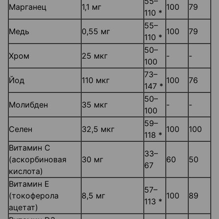
55–
Марганец
1,1 мг
100
79
110 *
55–
Медь
0,55 мг
100
79
110 *
50–
Хром
25 мкг
-
-
100
73–
Йод
110 мкг
100
76
147 *
50–
Молибден
35 мкг
-
-
100
59–
Селен
32,5 мкг
100
100
118 *
Витамин С
33–
(аскорбиновая
30 мг
60
50
67
кислота)
Витамин Е
57–
(токоферола
8,5 мг
100
89
113 *
ацетат)