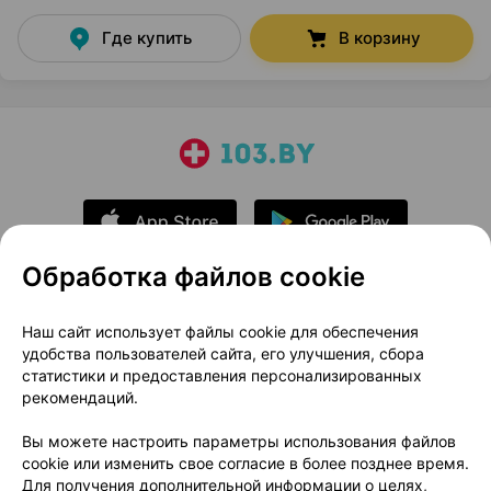
Где купить
В корзину
Обработка файлов cookie
О проекте
Новости проекта
Наш сайт использует файлы cookie для обеспечения
удобства пользователей сайта, его улучшения, сбора
Размещение рекламы
Медицинский маркетинг
статистики и предоставления персонализированных
Публичный договор
Доставка
рекомендаций.
Пользовательское соглашение
Вы можете настроить параметры использования файлов
Способы оплаты
Вакансии
Партнеры
cookie или изменить свое согласие в более позднее время.
Написать руководителю 103.by
Для получения дополнительной информации о целях,