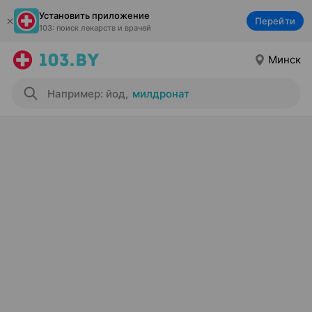
Установить приложение
Перейти
103: поиск лекарств и врачей
Минск
Например: йод
,
милдронат