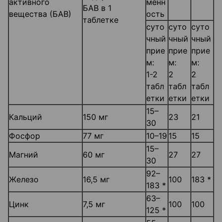
активного
менн
БАВ в 1
вещества (БАВ)
ость
таблетке
суто
суто
суто
чный
чный
чный
прие
прие
прие
м:
м:
м:
1-2
2
2
табл
табл
табл
етки
етки
етки
15–
Кальций
150 мг
23
21
30
Фосфор
77 мг
10–19
15
15
15–
Магний
60 мг
27
27
30
92–
Железо
16,5 мг
100
183 *
183 *
63–
Цинк
7,5 мг
100
100
125 *