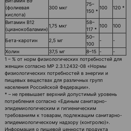
Витамин В9
75–
(фолиевая
300 мкг
100
120 *
150 *
кислота)
Витамин В12
58–
1,75 мкг
100
100
(цианокобаламин)
117 *
50–
Бета-каротин
2,5 мг
-
-
100
Холин
37,5 мг
8–15
-
-
1 – % от норм физиологических потребностей для
женщин согласно МР 2.3.1.2432-08 «Нормы
физиологических потребностей в энергии и
пищевых веществах для различных групп
населения Российской Федерации».
* – не превышает верхний допустимый уровень
потребления согласно «Единым санитарно-
эпидемиологическим и гигиеническим
требованиям к товарам, подлежащим санитарно-
эпидемиологическому надзору (контролю)».
Информация о пищевой ценности продукта