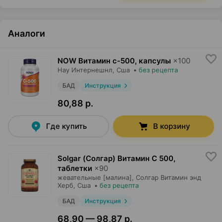
Аналоги
NOW Витамин с-500, капсулы
×
100
Нау Интернешнл
, Сша
•
без рецепта
БАД
Инструкция
80,88 р.
Где купить
В корзину
Solgar (Солгар) Витамин С 500,
таблетки
×
90
жевательные [малина],
Солгар Витамин энд
Херб
, Сша
•
без рецепта
БАД
Инструкция
68,90 — 98,87 р.