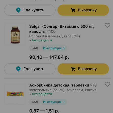
Где купить
В корзину
Solgar (Солгар) Витамин с 500 мг,
капсулы
×
100
Солгар Витамин энд Херб
, Сша
•
без рецепта
БАД
Инструкция
90,40 — 147,84 р.
Где купить
В корзину
Аскорбинка детская, таблетки
×
10
жевательные [банан],
Аскопром
, Россия
•
без рецепта
БАД
Инструкция
0,87 — 1,51 р.