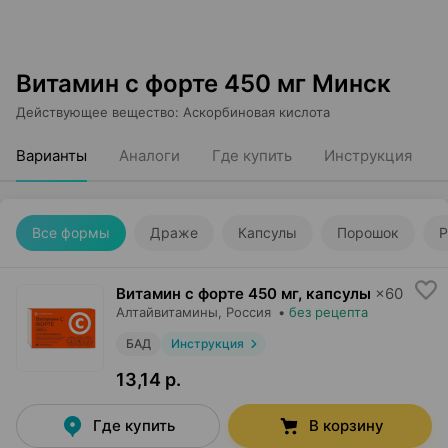
Витамин с форте 450 мг Минск
Действующее вещество
:
Аскорбиновая кислота
Варианты
Аналоги
Где купить
Инструкция
Все формы
Драже
Капсулы
Порошок
Р
Витамин с форте 450 мг, капсулы
×
60
Алтайвитамины
, Россия
•
без рецепта
БАД
Инструкция
13,14 р.
Где купить
В корзину