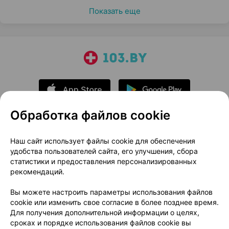
Показать еще
Обработка файлов cookie
О проекте
Новости проекта
Наш сайт использует файлы cookie для обеспечения
удобства пользователей сайта, его улучшения, сбора
Размещение рекламы
Медицинский маркетинг
статистики и предоставления персонализированных
Публичный договор
Доставка
рекомендаций.
Пользовательское соглашение
Вы можете настроить параметры использования файлов
Способы оплаты
Вакансии
Партнеры
cookie или изменить свое согласие в более позднее время.
Написать руководителю 103.by
Для получения дополнительной информации о целях,
сроках и порядке использования файлов cookie вы
Написать в поддержку