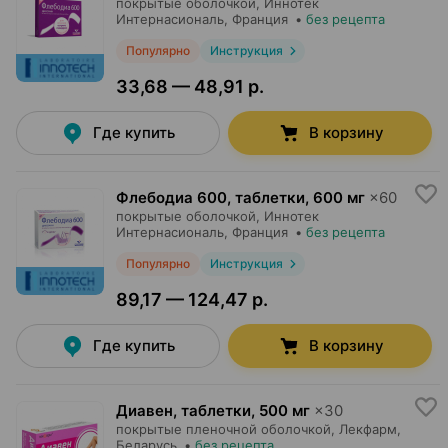
покрытые оболочкой,
Иннотек
Интернасиональ
, Франция
•
без рецепта
Популярно
Инструкция
33,68 — 48,91 р.
Где купить
В корзину
Флебодиа 600, таблетки
,
600 мг
×
60
покрытые оболочкой,
Иннотек
Интернасиональ
, Франция
•
без рецепта
Популярно
Инструкция
89,17 — 124,47 р.
Где купить
В корзину
Диавен, таблетки
,
500 мг
×
30
покрытые пленочной оболочкой,
Лекфарм
,
Беларусь
•
без рецепта