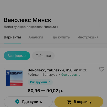
Венолекс Минск
Действующее вещество
:
Диосмин
Варианты
Аналоги
Где купить
Инструкция
Все формы
Таблетки
Венолекс, таблетки
,
450 мг
×
120
Рубикон
, Беларусь
•
без рецепта
Инструкция
60,96 — 90,02 р.
Где купить
В корзину