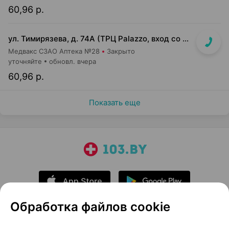
60,96 р.
ул. Тимирязева, д. 74А (ТРЦ Palazzo, вход со стороны ул. Тимирязева)
Медвакс СЗАО Аптека №28
Закрыто
уточняйте
обновл. вчера
60,96 р.
Показать еще
Обработка файлов cookie