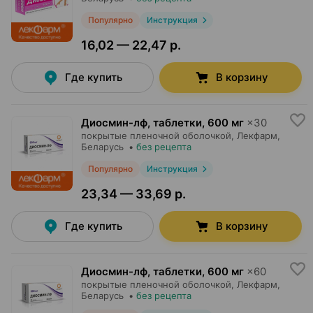
Популярно
Инструкция
16,02 — 22,47 р.
Где купить
В корзину
Диосмин-лф, таблетки
,
600 мг
×
30
покрытые пленочной оболочкой,
Лекфарм
,
Беларусь
•
без рецепта
Популярно
Инструкция
23,34 — 33,69 р.
Где купить
В корзину
Диосмин-лф, таблетки
,
600 мг
×
60
покрытые пленочной оболочкой,
Лекфарм
,
Беларусь
•
без рецепта