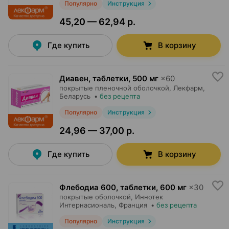
Популярно
Инструкция
45,20 — 62,94 р.
Где купить
В корзину
Диавен, таблетки
,
500 мг
×
60
покрытые пленочной оболочкой,
Лекфарм
,
Беларусь
•
без рецепта
Популярно
Инструкция
24,96 — 37,00 р.
Где купить
В корзину
Флебодиа 600, таблетки
,
600 мг
×
30
покрытые оболочкой,
Иннотек
Интернасиональ
, Франция
•
без рецепта
Популярно
Инструкция