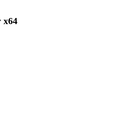
г
x64