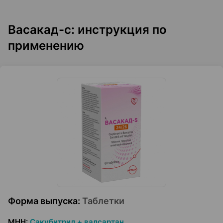
Васакад-с: инструкция по
применению
Форма выпуска
:
Таблетки
МНН
:
Сакубитрил + валсартан