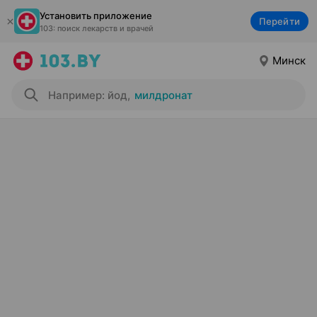
Установить приложение
Перейти
103: поиск лекарств и врачей
Минск
Например: йод
,
милдронат