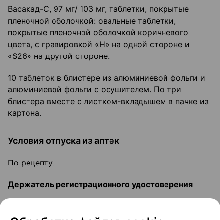
Васакад-С, 97 мг/ 103 мг, таблетки, покрытые
пленочной оболочкой: овальные таблетки,
покрытые пленочной оболочкой коричневого
цвета, с гравировкой «Н» на одной стороне и
«S26» на другой стороне.
10 таблеток в блистере из алюминиевой фольги и
алюминиевой фольги с осушителем. По три
блистера вместе с листком-вкладышем в пачке из
картона.
Условия отпуска из аптек
По рецепту.
Держатель регистрационного удостоверения
Hetero Labs Limited, Индия