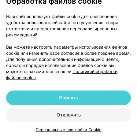
Обработка файлов cookie
Производитель
Наш сайт использует файлы cookie для обеспечения
Hetero Labs Limited, India
удобства пользователей сайта, его улучшения, сбора
Хетеро Лабс Лимитед, Индия
статистики и предоставления персонализированных
Unit-Ill, 22-110, I.D.A, Jeedimetla Village, Quthbullapur
рекомендаций.
Mandal, Medchai - Malkajgiri District, 500055,
Вы можете настроить параметры использования файлов
Telangana, India.
cookie или изменить свое согласие в более позднее время.
Для получения дополнительной информации о целях,
сроках и порядке использования файлов cookie вы
можете ознакомиться с нашей
Политикой обработки
Цены в аптеках
Минск
файлов cookie
Васакад-С, таблетки
,
24 мг / 26 мг
Принять
×
30
покрытые оболочкой,
Хетеро лабс
, Индия
•
по рецепту
Отклонить
Инструкция
Персональные настройки Cookie
116,31 — 125,79 р.
Каталог
Корзина
Избранное
Профиль