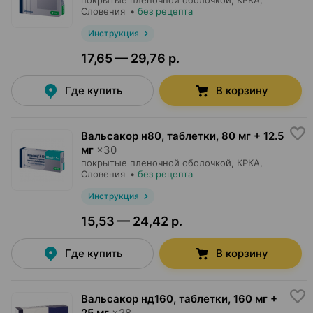
покрытые пленочной оболочкой,
КРКА
,
Словения
•
без рецепта
Инструкция
17,65 — 29,76 р.
Где купить
В корзину
Вальсакор н80, таблетки
,
80 мг + 12.5
мг
×
30
покрытые пленочной оболочкой,
КРКА
,
Словения
•
без рецепта
Инструкция
15,53 — 24,42 р.
Где купить
В корзину
Вальсакор нд160, таблетки
,
160 мг +
25 мг
×
28