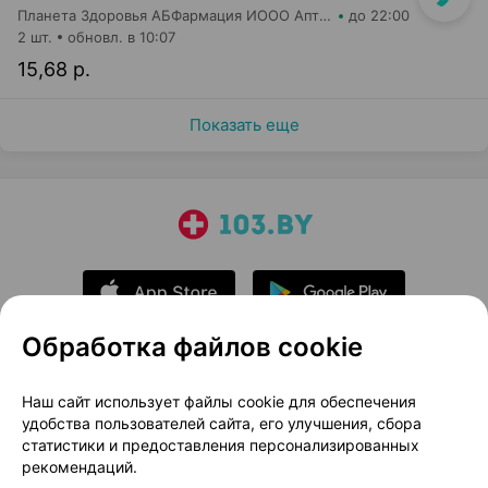
Планета Здоровья АБФармация ИООО Аптека №1
до 22:00
2 шт.
обновл. в 10:07
15,68 р.
Показать еще
Обработка файлов cookie
О проекте
Новости проекта
Наш сайт использует файлы cookie для обеспечения
удобства пользователей сайта, его улучшения, сбора
Размещение рекламы
Медицинский маркетинг
статистики и предоставления персонализированных
Публичный договор
Доставка
рекомендаций.