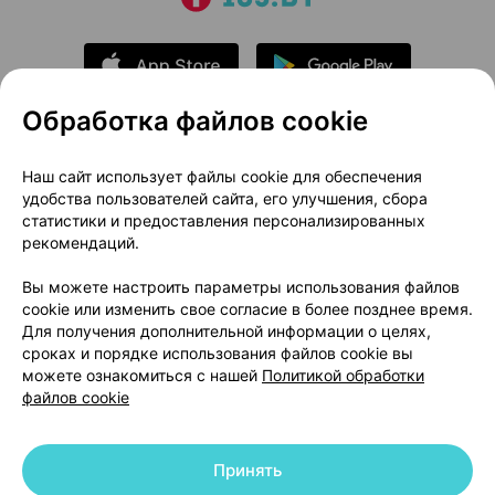
Обработка файлов cookie
О проекте
Новости проекта
Наш сайт использует файлы cookie для обеспечения
удобства пользователей сайта, его улучшения, сбора
Размещение рекламы
Медицинский маркетинг
статистики и предоставления персонализированных
Публичный договор
Доставка
рекомендаций.
Пользовательское соглашение
Вы можете настроить параметры использования файлов
Способы оплаты
Вакансии
Партнеры
cookie или изменить свое согласие в более позднее время.
Написать руководителю 103.by
Для получения дополнительной информации о целях,
сроках и порядке использования файлов cookie вы
Написать в поддержку
можете ознакомиться с нашей
Политикой обработки
Персональные настройки Cookie
файлов cookie
Обработка персональных данных
Принять
© 2026 ООО «Артокс Лаб», УНП 191700409 | 220012, Республика Беларусь,