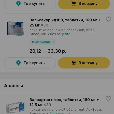
Где купить
В корзину
Вальсакор нд160, таблетки
,
160 мг +
25 мг
×
30
покрытые пленочной оболочкой,
КРКА
,
Словения
•
без рецепта
Инструкция
20,12 — 33,30 р.
Где купить
В корзину
Аналоги
Валсартан плюс, таблетки
,
160 мг +
12.5 мг
×
30
покрытые пленочной оболочкой,
Лекфарм
,
Беларусь
•
без рецепта