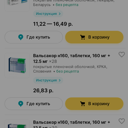
покрытые пленочной оболочкой,
Лекфарм
,
Беларусь
•
без рецепта
Инструкция
11,22 — 16,49 р.
Где купить
В корзину
Вальсакор н160, таблетки
,
160 мг +
12.5 мг
×
28
покрытые пленочной оболочкой,
КРКА
,
Словения
•
без рецепта
Инструкция
26,83 р.
Где купить
В корзину
Вальсакор н160, таблетки
,
160 мг +
12.5 мг
×
30