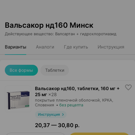
Вальсакор нд160 Минск
Действующее вещество
:
Валсартан + гидрохлоротиазид
Варианты
Аналоги
Где купить
Инструкция
Все формы
Таблетки
Вальсакор нд160, таблетки
,
160 мг +
25 мг
×
28
покрытые пленочной оболочкой,
КРКА
,
Словения
•
без рецепта
Инструкция
20,37 — 30,80 р.