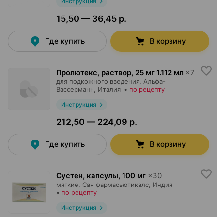
Инструкция
15,50 — 36,45 р.
Где купить
В корзину
Пролютекс, раствор
,
25 мг 1.112 мл
×
7
для подкожного введения,
Альфа-
Вассерманн
, Италия
•
по рецепту
Инструкция
212,50 — 224,09 р.
Где купить
В корзину
Сустен, капсулы
,
100 мг
×
30
мягкие,
Сан фармасьютикалс
, Индия
•
по рецепту
Инструкция