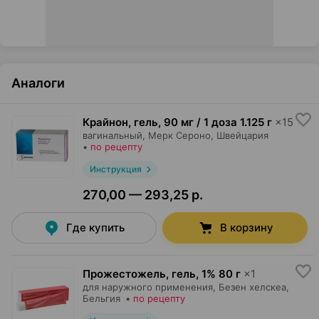
Аналоги
Крайнон, гель
,
90 мг / 1 доза 1.125 г
×
15
вагинальный,
Мерк Сероно
, Швейцария
•
по рецепту
Инструкция
270,00 — 293,25 р.
Где купить
В корзину
Прожестожель, гель
,
1% 80 г
×
1
для наружного применения,
Безен хелскеа
,
Бельгия
•
по рецепту