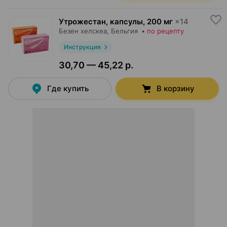
Утрожестан, капсулы
,
200 мг
×
14
Безен хелскеа
, Бельгия
•
по рецепту
Инструкция
30,70 — 45,22 р.
Где купить
В корзину