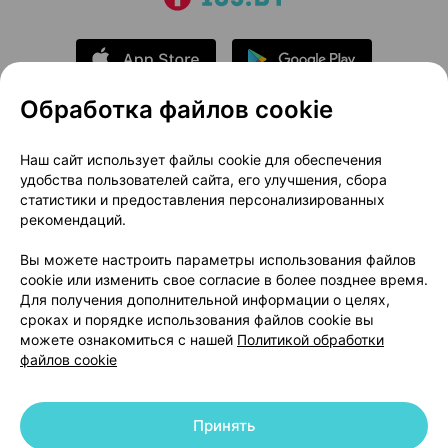
Обработка файлов cookie
О проекте
Новости проекта
Наш сайт использует файлы cookie для обеспечения
удобства пользователей сайта, его улучшения, сбора
Размещение рекламы
Медицинский маркетинг
статистики и предоставления персонализированных
Публичный договор
Доставка
рекомендаций.
Пользовательское соглашение
Вы можете настроить параметры использования файлов
Способы оплаты
Вакансии
Партнеры
cookie или изменить свое согласие в более позднее время.
Написать руководителю 103.by
Для получения дополнительной информации о целях,
сроках и порядке использования файлов cookie вы
Написать в поддержку
можете ознакомиться с нашей
Политикой обработки
Персональные настройки Cookie
файлов cookie
Обработка персональных данных
Принять
© 2026 ООО «Артокс Лаб», УНП 191700409 | 220012, Республика Беларусь,