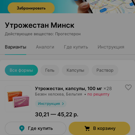
Утрожестан Минск
Действующее вещество
:
Прогестерон
Варианты
Аналоги
Где купить
Инструкция
Все формы
Гель
Капсулы
Раствор
Утрожестан, капсулы
,
100 мг
×
28
Безен хелскеа
, Бельгия
•
по рецепту
Инструкция
30,21 — 45,22 р.
Где купить
В корзину