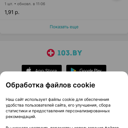
1 шт.
обновл. в 11:06
1,91 р.
Показать еще
Обработка файлов cookie
О проекте
Новости проекта
Наш сайт использует файлы cookie для обеспечения
удобства пользователей сайта, его улучшения, сбора
Размещение рекламы
Медицинский маркетинг
статистики и предоставления персонализированных
Публичный договор
Доставка
рекомендаций.
Пользовательское соглашение
Вы можете настроить параметры использования файлов