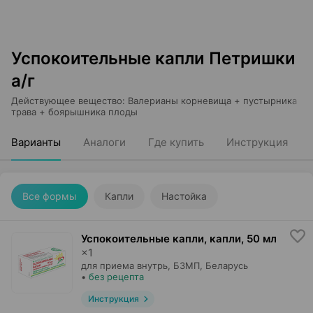
Успокоительные капли Петришки
а/г
Действующее вещество
:
Валерианы корневища + пустырника
трава + боярышника плоды
Варианты
Аналоги
Где купить
Инструкция
Все формы
Капли
Настойка
Успокоительные капли, капли
,
50 мл
×
1
для приема внутрь,
БЗМП
, Беларусь
•
без рецепта
Инструкция