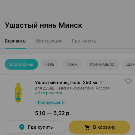
Ушастый нянь Минск
Варианты
Инструкция
Где купить
Все формы
Гель
Крем
Крем-мыло
Шам
Ушастый нянь, гель
,
250 мл
×
1
для душа,
Невская косметика
, Россия
•
без рецепта
Инструкция
5,10 — 5,52 р.
Где купить
В корзину