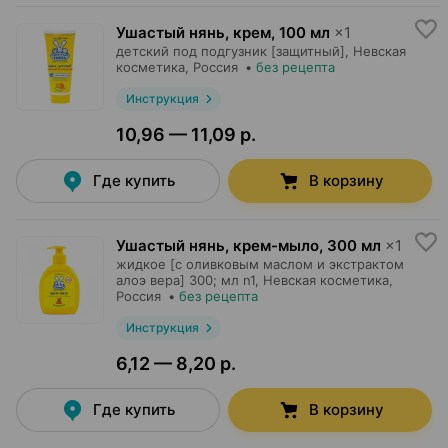
Ушастый нянь, крем
,
100 мл
×
1
детский под подгузник [защитный],
Невская
косметика
, Россия
•
без рецепта
Инструкция
10,96 — 11,09 р.
Где купить
В корзину
Ушастый нянь, крем-мыло
,
300 мл
×
1
жидкое [с оливковым маслом и экстрактом
алоэ вера] 300; мл n1,
Невская косметика
,
Россия
•
без рецепта
Инструкция
6,12 — 8,20 р.
Где купить
В корзину