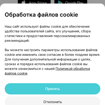
Обработка файлов cookie
О проекте
Новости проекта
Наш сайт использует файлы cookie для обеспечения
удобства пользователей сайта, его улучшения, сбора
Размещение рекламы
Медицинский маркетинг
статистики и предоставления персонализированных
Публичный договор
Доставка
рекомендаций.
Пользовательское соглашение
Вы можете настроить параметры использования файлов
Способы оплаты
Вакансии
Партнеры
cookie или изменить свое согласие в более позднее время.
Написать руководителю 103.by
Для получения дополнительной информации о целях,
сроках и порядке использования файлов cookie вы
Написать в поддержку
можете ознакомиться с нашей
Политикой обработки
Персональные настройки Cookie
файлов cookie
Обработка персональных данных
Принять
© 2026 ООО «Артокс Лаб», УНП 191700409 | 220012, Республика Беларусь,
г. Минск, улица Толбухина, 2, пом. 16 | help@103.by
|
Служба поддержки
+375 291212755
Отклонить