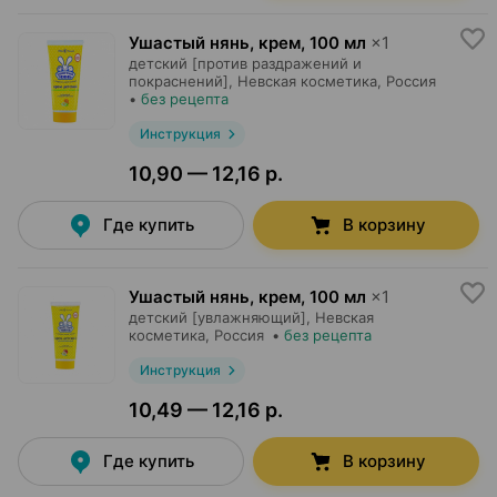
Ушастый нянь, крем
,
100 мл
×
1
детский [против раздражений и
покраснений],
Невская косметика
, Россия
•
без рецепта
Инструкция
10,90 — 12,16 р.
Где купить
В корзину
Ушастый нянь, крем
,
100 мл
×
1
детский [увлажняющий],
Невская
косметика
, Россия
•
без рецепта
Инструкция
10,49 — 12,16 р.
Где купить
В корзину