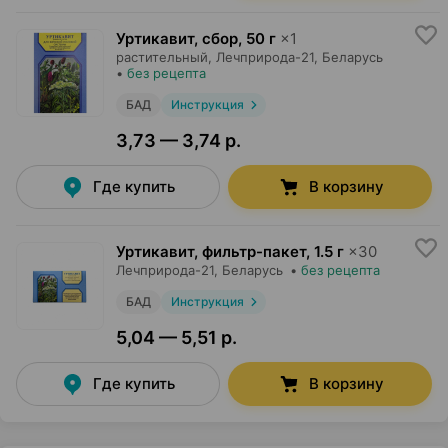
Уртикавит, сбор
,
50 г
×
1
растительный,
Лечприрода-21
, Беларусь
•
без рецепта
БАД
Инструкция
3,73 — 3,74 р.
Где купить
В корзину
Уртикавит, фильтр-пакет
,
1.5 г
×
30
Лечприрода-21
, Беларусь
•
без рецепта
БАД
Инструкция
5,04 — 5,51 р.
Где купить
В корзину