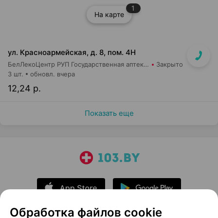
1
На карте
ул. Красноармейская, д. 8, пом. 4Н
БелЛекоЦентр РУП Государственная аптека №12
Закрыто
3 шт.
обновл. вчера
12,24 р.
Показать еще
Обработка файлов cookie