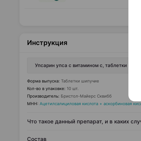
Инструкция
Упсарин упса с витамином c, таблетки шип
Форма выпуска
:
Таблетки шипучие
Кол-во в упаковке
:
10 шт.
Производитель
:
Бристол-Майерс Сквибб
МНН
:
Ацетилсалициловая кислота + аскорбиновая кис
Что такое данный препарат, и в каких сл
Состав