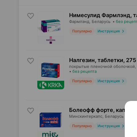
Нимесулид Фармлэнд, т
Фармлэнд
, Беларусь
•
без рецеп
Популярно
Инструкция
Налгезин, таблетки
,
275
покрытые пленочной оболочкой,
•
без рецепта
Популярно
Инструкция
Болеофф форте, капсул
Минскинтеркапс
, Беларусь
•
без
Популярно
Инструкция