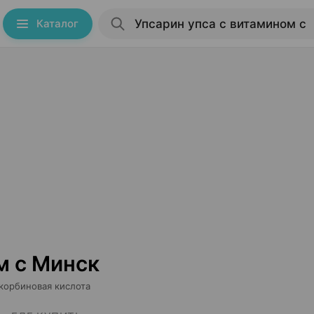
Каталог
м c Минск
корбиновая кислота