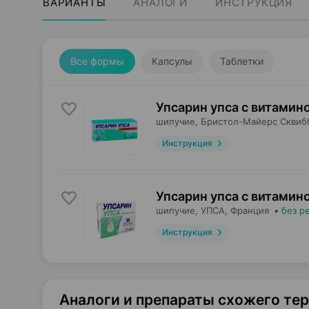
ВАРИАНТЫ
АНАЛОГИ
ИНСТРУКЦИЯ
Все формы
Капсулы
Таблетки
Упсарин упса с витамино
шипучие,
Бристол-Майерс Сквиб
Инструкция
Упсарин упса с витамино
шипучие,
УПСА
, Франция
•
без р
Инструкция
Аналоги и препараты схожего те