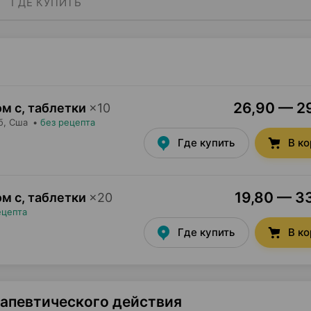
ГДЕ КУПИТЬ
26,90 — 29
м c, таблетки
×
10
б
, Сша
•
без рецепта
Где купить
В к
19,80 — 33
м c, таблетки
×
20
ецепта
Где купить
В к
рапевтического действия