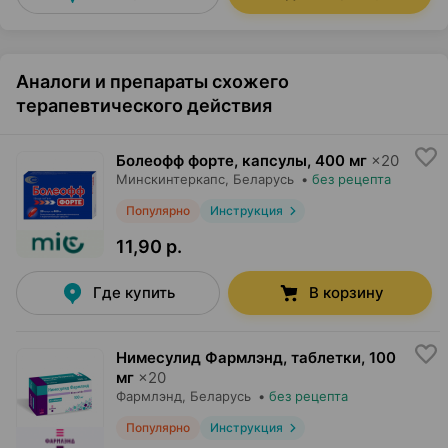
Аналоги и препараты схожего
терапевтического действия
Болеофф форте, капсулы
,
400 мг
×
20
Минскинтеркапс
, Беларусь
•
без рецепта
Популярно
Инструкция
11,90 р.
Где купить
В корзину
Нимесулид Фармлэнд, таблетки
,
100
мг
×
20
Фармлэнд
, Беларусь
•
без рецепта
Популярно
Инструкция