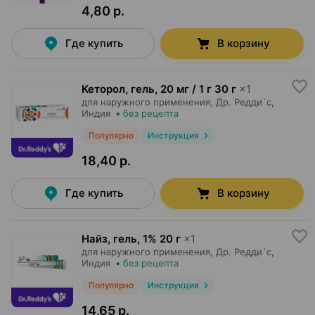
4,80 р.
Где купить
В корзину
Кеторол, гель
,
20 мг / 1 г 30 г
×
1
для наружного применения,
Др. Редди`с
,
Индия
•
без рецепта
Популярно
Инструкция
18,40 р.
Где купить
В корзину
Найз, гель
,
1% 20 г
×
1
для наружного применения,
Др. Редди`с
,
Индия
•
без рецепта
Популярно
Инструкция
14,65 р.