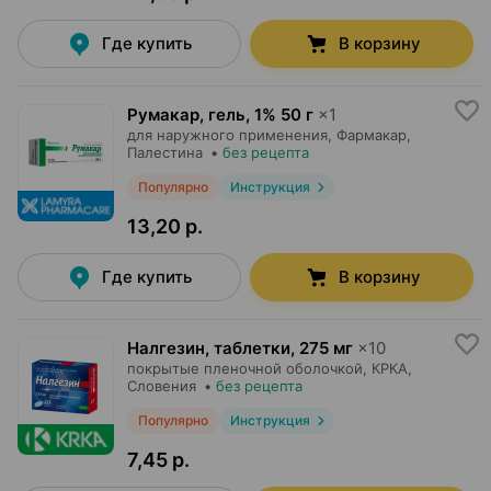
Где купить
В корзину
Румакар, гель
,
1% 50 г
×
1
для наружного применения,
Фармакар
,
Палестина
•
без рецепта
Популярно
Инструкция
13,20 р.
Где купить
В корзину
Налгезин, таблетки
,
275 мг
×
10
покрытые пленочной оболочкой,
КРКА
,
Словения
•
без рецепта
Популярно
Инструкция
7,45 р.