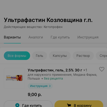
Ультрафастин Козловщина г.п.
Действующее вещество
:
Кетопрофен
Варианты
Аналоги
Где купить
Инструкция
Все формы
Гель
Капсулы
Раствор
Спр
Ультрафастин, гель
,
2.5% 30 г
×
1
для наружного применения,
Медана Фарма
,
Польша
•
без рецепта
Инструкция
9,00 р.
Где купить
В корзину