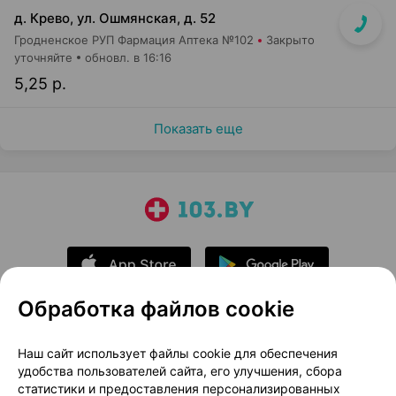
д. Крево, ул. Ошмянская, д. 52
Гродненское РУП Фармация Аптека №102
Закрыто
уточняйте
обновл. в 16:16
5,25 р.
Показать еще
Обработка файлов cookie
О проекте
Новости проекта
Наш сайт использует файлы cookie для обеспечения
удобства пользователей сайта, его улучшения, сбора
Размещение рекламы
Медицинский маркетинг
статистики и предоставления персонализированных