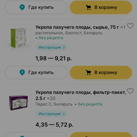
Где купить
В корзину
Укропа пахучего плоды, сырье
,
75 г
×
1
растительное,
Биотест
, Беларусь
•
без рецепта
Инструкция
1,98 — 9,21 р.
Где купить
В корзину
Укропа пахучего плоды, фильтр-пакет
,
2.5 г
×
20
Падис С
, Беларусь
•
без рецепта
Инструкция
4,35 — 5,72 р.