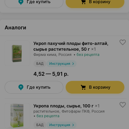
Где купить
В корзину
Аналоги
Укроп пахучий плоды фито-алтай,
сырье растительное
,
50 г
×
1
Фирма кима
, Россия
•
без рецепта
БАД
Инструкция
4,52 — 5,91 р.
Где купить
В корзину
Укропа плоды, сырье
,
100 г
×
1
растительное,
Фитофарм ПКФ
, Россия
•
без рецепта
БАД
Инструкция