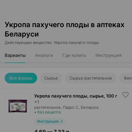
Укропа пахучего плоды в аптеках
Беларуси
Действующее вещество
:
Укропа пахучего плоды
Варианты
Аналоги
Где купить
Инструкция
Все формы
Сырье
Сырье растительное
Фил
Укропа пахучего плоды, сырье
,
100 г
×
1
растительное,
Падис С
, Беларусь
•
без рецепта
Инструкция
4,69 — 7,33 р.