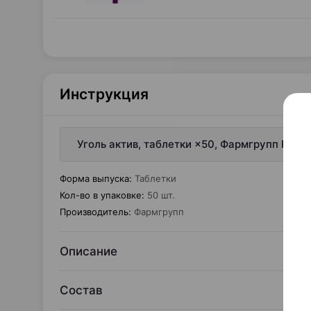
Инструкция
Уголь актив, таблетки ×50, Фармгрупп Росс
Форма выпуска
:
Таблетки
Кол-во в упаковке
:
50 шт.
Производитель
:
Фармгрупп
Описание
Состав