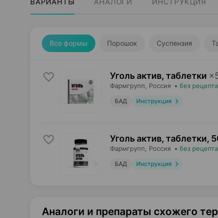
ВАРИАНТЫ
АНАЛОГИ
ИНСТРУКЦИЯ
Все формы
Порошок
Суспензия
Т
Уголь актив, таблетки
×
Фармгрупп
, Россия
•
без рецепта
БАД
Инструкция
Уголь актив, таблетки
,
5
Фармгрупп
, Россия
•
без рецепта
БАД
Инструкция
Аналоги и препараты схожего те