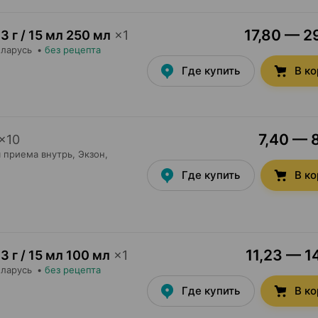
17,80 — 29
3 г / 15 мл 250 мл
×
1
еларусь
•
без рецепта
Где купить
В к
7,40 — 8
×
10
 приема внутрь,
Экзон
,
Где купить
В к
11,23 — 1
3 г / 15 мл 100 мл
×
1
еларусь
•
без рецепта
Где купить
В к