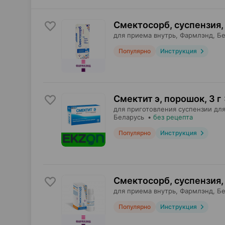
Смектосорб, суспензия
,
для приема внутрь,
Фармлэнд
, Б
Популярно
Инструкция
Смектит э, порошок
,
3 г
для приготовления суспензии для
Беларусь
•
без рецепта
Популярно
Инструкция
Смектосорб, суспензия
,
для приема внутрь,
Фармлэнд
, Б
Популярно
Инструкция