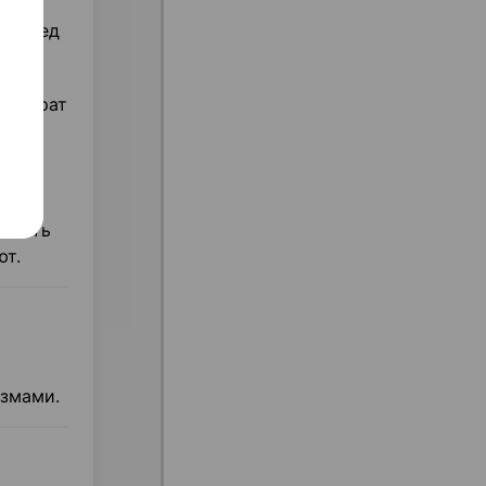
, перед
репарат
ие
ратить
ют.
измами.