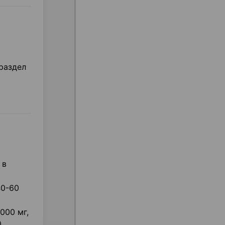
 раздел
 в
40-60
000 мг,
.