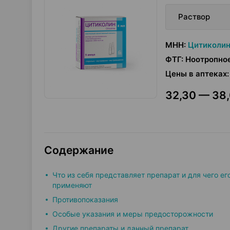
Раствор
МНН
:
Цитиколи
ФТГ
:
Ноотропно
Цены в аптеках
:
32,30 — 38,
Содержание
Что из себя представляет препарат и для чего ег
применяют
Противопоказания
Особые указания и меры предосторожности
Другие препараты и данный препарат