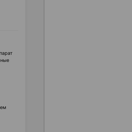
парат
нные
ием