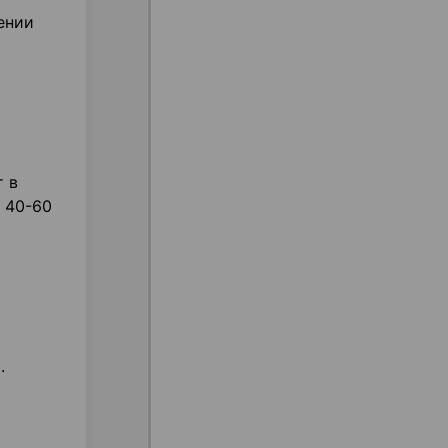
ении
т в
 40-60
.