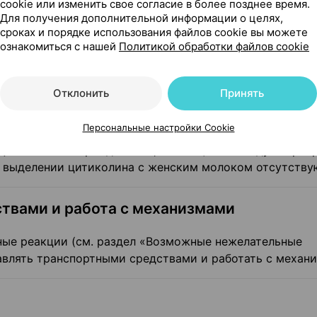
cookie или изменить свое согласие в более позднее время.
Для получения дополнительной информации о целях,
аете, что забеременели, или планируете беременность
сроках и порядке использования файлов cookie вы можете
ируйтесь с врачом или работником аптеки.
ознакомиться с нашей
Политикой обработки файлов cookie
ию цитиколина у беременных женщин. Лекарственный п
н применяться без крайней необходимости. Применен
Отклонить
Принять
имо только в тех случаях, если ожидаемая польза
Персональные настройки Cookie
Цитиколин в период лактации женщинам следует прек
о выделении цитиколина с женским молоком отсутству
твами и работа с механизмами
ные реакции (см. раздел «Возможные нежелательные
авлять транспортными средствами и работать с механ