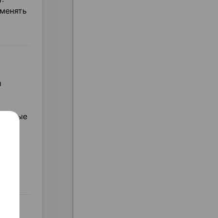
именять
и
сленные