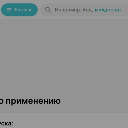
Каталог
Например: йод
,
милдронат
по применению
уска
: