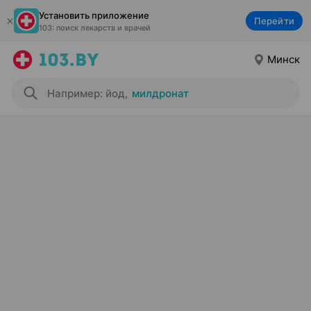
Установить приложение
Перейти
103: поиск лекарств и врачей
Минск
Например: йод
,
милдронат