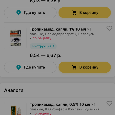
6,03 — 6,35 р.
Где купить
В корзину
Тропикамид, капли
,
1% 10 мл
×
1
глазные,
Белмедпрепараты
, Беларусь
•
по рецепту
Инструкция
6,54 — 6,67 р.
Где купить
В корзину
Аналоги
Тропикамид, капли
,
0.5% 10 мл
×
1
глазные,
К.О.Ромфарм Компани
, Румыния
•
по рецепту