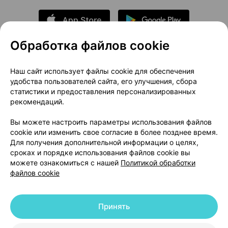
Обработка файлов cookie
О проекте
Новости проекта
Наш сайт использует файлы cookie для обеспечения
удобства пользователей сайта, его улучшения, сбора
Размещение рекламы
Медицинский маркетинг
статистики и предоставления персонализированных
Публичный договор
Доставка
рекомендаций.
Пользовательское соглашение
Вы можете настроить параметры использования файлов
Способы оплаты
Вакансии
Партнеры
cookie или изменить свое согласие в более позднее время.
Написать руководителю 103.by
Для получения дополнительной информации о целях,
сроках и порядке использования файлов cookie вы
Написать в поддержку
можете ознакомиться с нашей
Политикой обработки
Персональные настройки Cookie
файлов cookie
Обработка персональных данных
Принять
© 2026 ООО «Артокс Лаб», УНП 191700409 | 220012, Республика Беларусь,
г. Минск, улица Толбухина, 2, пом. 16 | help@103.by
|
Служба поддержки