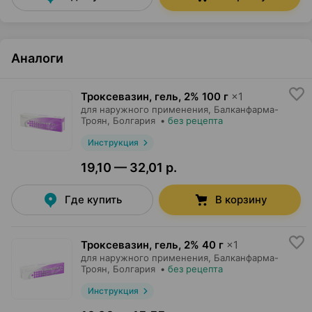
Аналоги
Троксевазин, гель
,
2% 100 г
×
1
для наружного применения,
Балканфарма-
Троян
, Болгария
•
без рецепта
Инструкция
19,10 — 32,01 р.
Где купить
В корзину
Троксевазин, гель
,
2% 40 г
×
1
для наружного применения,
Балканфарма-
Троян
, Болгария
•
без рецепта
Инструкция