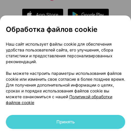
Обработка файлов cookie
О проекте
Новости проекта
Наш сайт использует файлы cookie для обеспечения
удобства пользователей сайта, его улучшения, сбора
Размещение рекламы
Медицинский маркетинг
статистики и предоставления персонализированных
Публичный договор
Доставка
рекомендаций.
Пользовательское соглашение
Вы можете настроить параметры использования файлов
Способы оплаты
Вакансии
Партнеры
cookie или изменить свое согласие в более позднее время.
Написать руководителю 103.by
Для получения дополнительной информации о целях,
сроках и порядке использования файлов cookie вы
Написать в поддержку
можете ознакомиться с нашей
Политикой обработки
Персональные настройки Cookie
файлов cookie
Обработка персональных данных
Принять
© 2026 ООО «Артокс Лаб», УНП 191700409 | 220012, Республика Беларусь,