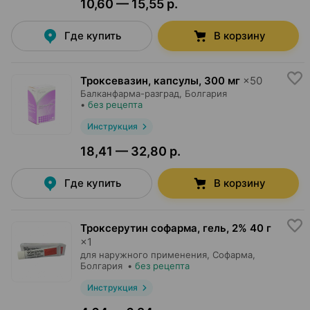
10,60 — 15,55 р.
Где купить
В корзину
Троксевазин, капсулы
,
300 мг
×
50
Балканфарма-разград
, Болгария
•
без рецепта
Инструкция
18,41 — 32,80 р.
Где купить
В корзину
Троксерутин софарма, гель
,
2% 40 г
×
1
для наружного применения,
Софарма
,
Болгария
•
без рецепта
Инструкция