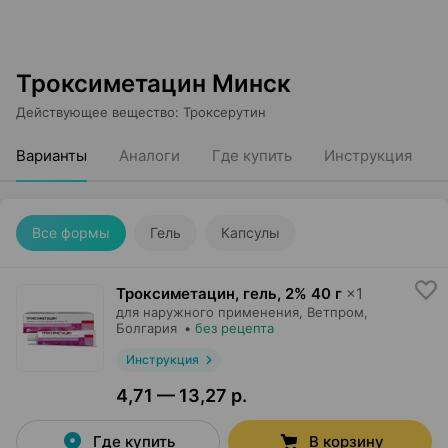
Троксиметацин Минск
Действующее вещество
:
Троксерутин
Варианты
Аналоги
Где купить
Инструкция
Все формы
Гель
Капсулы
Троксиметацин, гель
,
2% 40 г
×
1
для наружного применения,
Ветпром
,
Болгария
•
без рецепта
Инструкция
4,71 — 13,27 р.
Где купить
В корзину