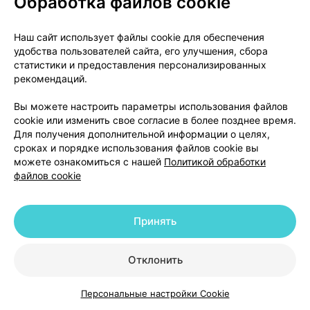
Обработка файлов cookie
или склеродерма), а также у пациентов,
получающих лечение другими средствами,
способными вызывать изменение
Наш сайт использует файлы cookie для обеспечения
удобства пользователей сайта, его улучшения, сбора
гематологической картины.
статистики и предоставления персонализированных
рекомендаций.
В этих случаях рекомендуется более частый
мониторинг количества лейкоцитов, особенно в
Вы можете настроить параметры использования файлов
случае пациентов с коллагенозом сосудов и/или
cookie или изменить свое согласие в более позднее время.
заболеваниями почек (см.
Меры
Для получения дополнительной информации о целях,
сроках и порядке использования файлов cookie вы
предосторожности.
Наблюдение и лабораторные
можете ознакомиться с нашей
Политикой обработки
анализы.
Гематологический контроль).
файлов cookie
Следует предупредить больных незамедлительно
сообщать своему лечащему врачу о появлении у
Принять
них каких-либо признаков инфекционного
заболевания (например, воспаление горла,
Отклонить
повышение температуры), так как последние
могут быть признаками
нейтропении
(см.
Персональные настройки Cookie
Побочные эффекты.
Эффекты, выявленные
в
Каталог
Корзина
Избранное
Профиль