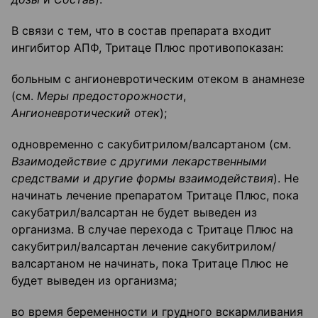
В связи с тем, что в состав препарата входит
ингибитор АПФ, Тритаце Плюс противопоказан:
больным с ангионевротическим отеком в анамнезе
(см.
Меры предосторожности
,
Ангионевротический отек
);
одновременно с сакубитрилом/валсартаном (см.
Взаимодействие с другими лекарственными
средствами и другие формы взаимодействия
). Не
начинать лечение препаратом Тритаце Плюс, пока
сакубатрил/валсартан не будет выведен из
организма. В случае перехода с Тритаце Плюс на
сакубитрил/валсартан лечение сакубитрилом/
валсартаном не начинать, пока Тритаце Плюс не
будет выведен из организма;
во время беременности и грудного вскармливания