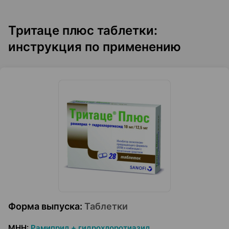
Тритаце плюс таблетки:
инструкция по применению
Форма выпуска
:
Таблетки
МНН
:
Рамиприл + гидрохлоротиазид