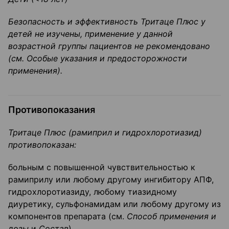
Безопасность и эффективность
Тритаце
Плюс у
детей не изучен
ы
, применение у данной
возрастной группы пациентов не рекомендовано
(
см
.
Особые указания и предосторожности
применения).
Противопоказания
Тритаце
Плюс (
рамиприл
и
гидрохлоротиазид
)
противопоказан:
больным с повышенной чувствительностью к
рамиприлу или любому другому ингибитору АПФ,
гидрохлоротиазиду, любому тиазидному
диуретику, сульфонамидам или любому другому из
компонентов препарата (см.
Способ применения и
дозы
и
Состав
).