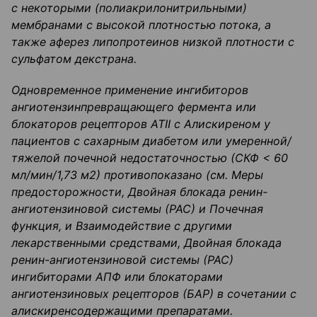
с некоторыми (полиакрилонитрильными)
мембранами с высокой плотностью потока, а
также
аферез
липопротеинов
низкой плотности с
сульфатом декстрана.
Одновременное применение ингибиторов
ангиотензинпревращающего
фермента или
блокаторов
рецепторов АТ
II
с
Алискиреном
у
пациентов с сахарным ди
абетом или умеренной/
тяжелой почечной недостаточностью (СКФ
< 60
мл/мин/1,
73 м
2
)
противопоказано (см.
Меры
предосторожности, Двойная блокада
ре
н
ин-
ангиотензиновой
системы (РАС)
и
Почечная
функция
, и
Взаимодействие с другими
лекарственными средствами
, Двойная блокада
ре
н
ин-
ангиотензиновой
системы (РАС)
ингибиторами АПФ
или
блокаторами
ангиотензиновых
рецепторов (БАР) в сочетании с
алискиренсодержащими
препаратами.