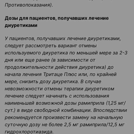
Противопоказания).
Дозы для пациентов, получавших лечение
диуретиками
У пациентов
,
получавших лечение
диуретиками
,
следует рассмотреть вариант отмены
использу
емого
диуретика
по меньшей мере за 2-
3
дня или еще ранее (в зависимости от
продолжительности действия
диуретика
) до
начала лечения
Тритаце
Плюс или
,
по крайней
мере
,
снизить дозу
диуретика
. В случае
невозможности отмены терапии
диуретиком
лечение следует начинать с использования
наименьшей возможной дозы
рамиприла
(1,25 мг/
сут
.) в виде свободной комбинации. Впоследствии
рекомендуется произвести замену на начальную
суточную
дозу не более 2,5 мг
рамиприла
/
12,5 мг
гидрохлоротиазида
.