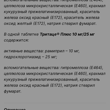
целлюлоза микрокристаллическая (Е460), крахмал
кукурузный
прежелатинизированный
, краситель
железа оксид красный (Е172), краситель железа
оксид желтый (Е172), натрия
стеарил
фумарат
.
В одной таблетке
Тритаце
®
Плюс 10 мг/25 мг
содержится:
активные вещества:
рамиприл
–
10 мг,
гидрохлоротиазид
–
25 мг;
вспомогательные вещества:
гипромеллоза
(Е464),
целлюлоза микрокристаллическая (Е460), крахмал
кукурузный
прежелатинизированный
, краситель
железа оксид красный (Е172), натрия
стеарил
фумарат
.
Описание