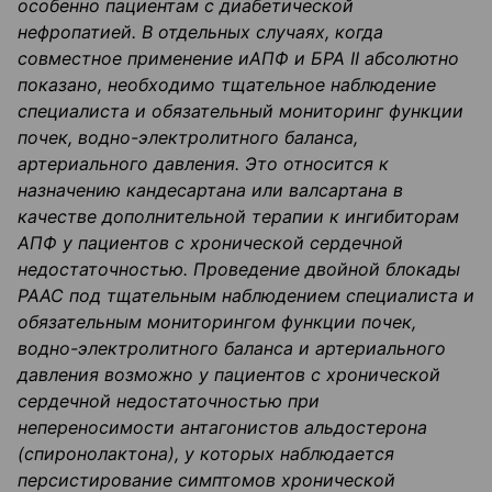
особенно пациентам с диабетической
нефропатией. В отдельных случа
ях, когда
совместное применение
иАПФ
и БРА II абсолютно
показано, необходимо тщательное наблюдение
специалиста и обязательный мониторинг функции
почек, водно-электролитного баланса,
артериального давления. Это относится к
назначению
кандесартана
или
валсартана
в
качестве дополнительной терапии к ингибиторам
АПФ у пациентов с хронической сердечной
недостаточностью. Проведение двойной блокады
РААС под тщательным наблюдением специалиста и
обязательным мониторингом функции почек,
водно-электролитного б
аланса и артериального
давления
возможно у пациентов с хронической
сердечной недостаточностью при
непереносимости антагонистов альдостерона
(
спиронолактона
), у которых наблюдается
персистирование
симптомов хронической