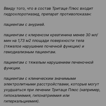
Ввиду того, что в состав
Тритаце
Плюс входит
гидрохлоротиазид
, препарат противопоказан:
пациентам с анурией.
пациентам с клиренсом
креатинина
менее 30 мл/
мин на 1,73 м
2
площади поверхности тела
(тяжелое нарушение почечной функции) и
гемодиализным
пациентам.
пациентам с тяжелым нарушением печеночной
функции.
пациентам с клиническим значимыми
электролитными расстройствами, которые могут
ухудшаться при лечении
Тритаце
Плюс (например,
гипокалиемия
,
гипонатриемия
или
гиперкальциемия
).