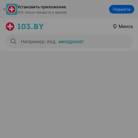
Установить приложение
Перейти
103: поиск лекарств и врачей
Минск
Например: йод
,
милдронат