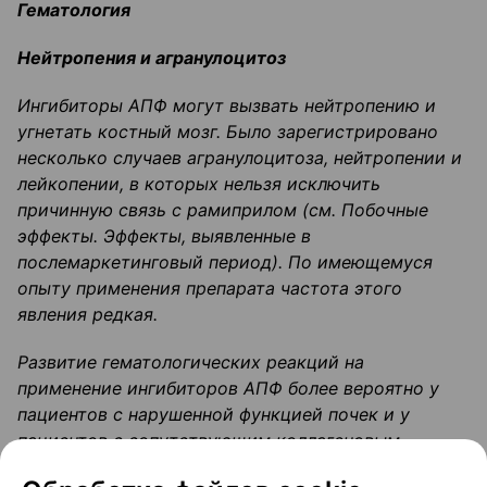
Гематология
Нейтропения
и
агранулоцитоз
Ингибиторы АПФ могут вызвать
нейтропению
и
угнетать костный мозг.
Было зарегистрировано
несколько случаев
агранулоцитоза
,
нейтропении
и
лейкопении, в которых нельзя исключить
причинную связь с
рамиприлом
(см.
Побочные
эффекты.
Эффекты, выявленные в
послемаркетинговый
период).
По имеющемуся
опыту применения препарата частота этого
явления редкая.
Развитие гематологических реакций на
применение ингибиторов АПФ более вероятно у
пациентов с нарушенной функцией почек и у
пациентов с сопутствующим
коллагеновым
заболеванием (например,
эритематозная
волчанка