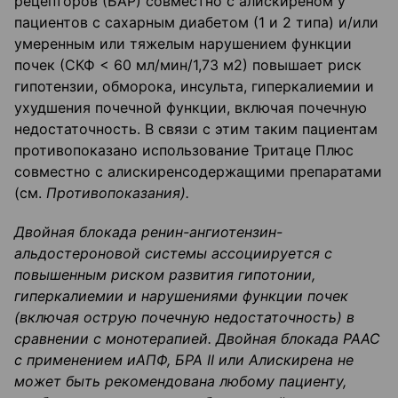
рецепторов (БАР) совместно с алискиреном у
пациентов с сахарным диабетом (1 и 2 типа) и/или
умеренным или тяжелым нарушением функции
почек (СКФ < 60 мл/мин/1,73 м2) повышает риск
гипотензии, обморока, инсульта, гиперкалиемии и
ухудшения почечной функции, включая почечную
недостаточность. В связи с этим таким пациентам
противопоказано использование Тритаце Плюс
совместно с алискиренсодержащими препаратами
(см.
Противопоказания).
Двойная блокада
ренин-ангиотензин-
альдостероновой
системы ассоциируется с
повышенным риском развития гипотонии,
гиперкалиемии
и нарушениями функции почек
(включая острую почечную недостаточность) в
сравнении с
монотерапией
. Двойная блокада РААС
с применени
ем
иАПФ
, БРА II
или
Алискирена
не
может быть рекомендована любому пациенту,