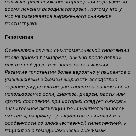
повышен риск снижения коронарной перфузии во
время лечения вазодилататорами, потому что у
них не развивается выраженного снижения
постнагрузки
.
Гипотензия
Отмечались случаи симптоматической гипотензии
после приема
рамиприла
, обычно после первой
или второй дозы или после ее повышения.
Развитие гипотензии более вероятно у пациентов с
уменьшенным объемом жидкости вследствие
терапии
диуретиками
,
диетарного
ограничения на
использование соли, диализа, диареи, рвоты или
других состояний, при которых следует ожидат
ь
значительной активации
ренин-
ангиотензиновой
системы,
например, у пациентов с тяжелой
и
в
особенности со злокачественной гипертензией, у
пациентов с
гемодинамически
значимым