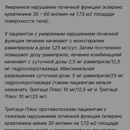
Умеренное нарушение почечной функции (клиренс
креатинина
30
–
60 мл/мин на 1,73 м
2
площади
поверхности тела):
У пациентов с умеренным нарушением почечной
функции лечение начинают с
монотерапии
рамиприлом
в дозе 1,25 мг/
сут
. Затем постепенно
повышают дозу
рамиприла
, лечение комбинацией
начинают с
суточной дозы 2,5 мг
рамиприла
/
12,5
мг
гидрохлоротиазида
. Максимальная
разрешенная суточная доза: 5
мг
рамиприла
/
25 мг
гидрохлоротиазида
(таким пациентам нель
зя
назначать
Тритаце
Плюс 10 мг/12,5 мг и
Тритаце
Плюс 10 мг/
25 мг).
Тритаце
Плюс противопоказан пациентам с
тяжелым нарушением почечной функции (клиренс
креатинина
менее 30 мл/мин на 1,73 м
2
площади