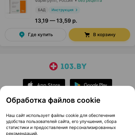
Фармгрупп
, Россия
•
без рецепта
БАД
Инструкция
13,19 — 13,59 р.
Где купить
В корзину
Обработка файлов cookie
О проекте
Новости проекта
Наш сайт использует файлы cookie для обеспечения
удобства пользователей сайта, его улучшения, сбора
Размещение рекламы
Медицинский маркетинг
статистики и предоставления персонализированных
Публичный договор
Доставка
рекомендаций.