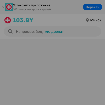
Установить приложение
Перейти
103: поиск лекарств и врачей
Минск
Например: йод
,
милдронат