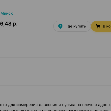
Минск
6,48 р.
Где купить
В к
метр для измерения давления и пульса на плече с адапт
дечного ритма: если в процессе измерения у пользов