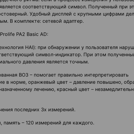
оявляется соответствующий символ. Полученный при э
достоверный. Удобный дисплей с крупными цифрами де
м. В комплекте: сетевой адаптер.
olife PA2 Basic AD:
ехнология HAI): при обнаружении у пользователя нару
ответствующий символ-индикатор. При этом полученны
иального давления является точным.
ованная ВОЗ – помогает правильно интерпретировать
ние в норме, оранжевый цвет – давление повышено, обр
 назначенному лечению, красный цвет – незамедлитель
чения последних 3х измерений.
, память – 120 измерений для каждого.