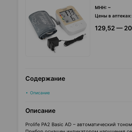
МНН
:
~
Цены в аптеках
:
129,52 — 20
Содержание
Описание
Описание
Prolife PA2 Basic AD – автоматический тоно
Прибор оснащен индикатором нарушения сер