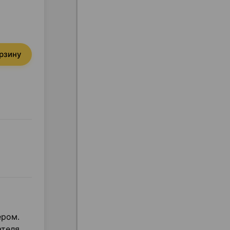
орзину
ером.
ателя