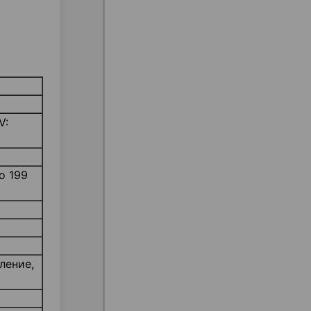
V:
до 199
ление,