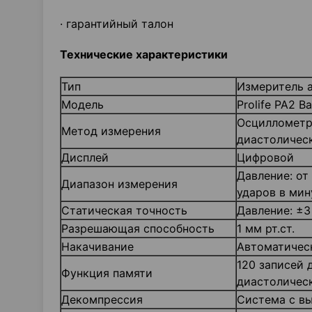
· гарантийный талон
Технические характеристики
Тип
Измеритель 
Модель
Prolife PA2 B
Осциллометри
Метод измерения
диастоличес
Дисплей
Цифровой
Давление: от 
Диапазон измерения
ударов в мин
Статическая точность
Давление: ±3 
Разрешающая способность
1 мм рт.ст.
Накачивание
Автоматичес
120 записей 
Функция памяти
диастолическ
Декомпрессия
Система с в