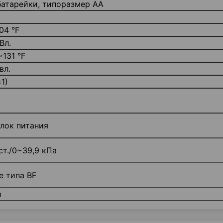
батарейки, типоразмер AA
04 °F
Вл.
~131 °F
вл.
1)
лок питания
ст./0~39,9 кПа
е типа BF
й