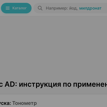
Каталог
Например: йод
,
милдронат
sic AD: инструкция по примен
уска
:
Тонометр