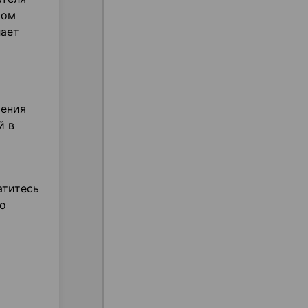
том
лает
шения
й в
атитесь
но