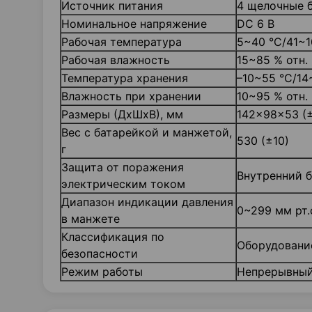
Источник питания
4 щелочные 
Номинальное напряжение
DC 6 В
Рабочая температура
5~40 °C/41~1
Рабочая влажность
15~85 % отн. 
Температура хранения
–10~55 °C/14
Влажность при хранении
10~95 % отн. 
Размеры (ДхШхВ), мм
142x98x53 (±
Вес с батарейкой и манжетой,
530 (±10)
г
Защита от поражения
Внутренний б
электрическим током
Диапазон индикации давления
0~299 мм рт.
в манжете
Классификация по
Оборудовани
безопасности
Режим работы
Непрерывны