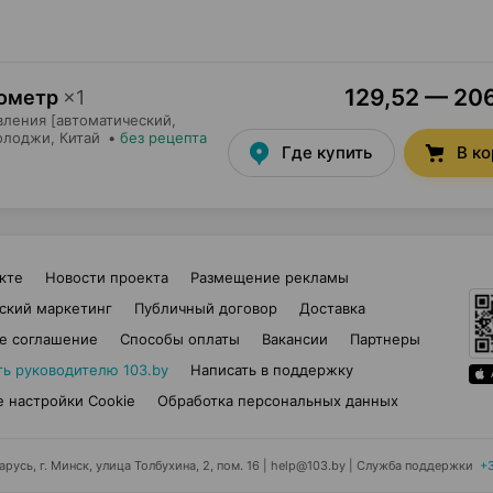
129,52 — 206
нометр
×
1
вления [автоматический,
олоджи
, Китай
•
без рецепта
Где купить
В к
кте
Новости проекта
Размещение рекламы
ский маркетинг
Публичный договор
Доставка
е соглашение
Способы оплаты
Вакансии
Партнеры
ть руководителю 103.by
Написать в поддержку
 настройки Cookie
Обработка персональных данных
усь, г. Минск, улица Толбухина, 2, пом. 16 | help@103.by
|
Служба поддержки
+