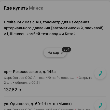
Где купить
Минск
Prolife PA2 Basic AD, тонометр для измерения
артериального давления [автоматический, плечевой],
×1, Шенжен комбей технолоджи Китай
351
На карте
пр-т Рокоссовского, д. 145а
ФармОстров ООО Аптека №9 на Рокоссовского
Закрыто
2 шт.
обновл. в 00:21
137,62 р.
ул. Одинцова, д. 69-1Н (м-н «Мила»)
ФармОстров ООО Аптека №16 на Одинцова
Закрыто