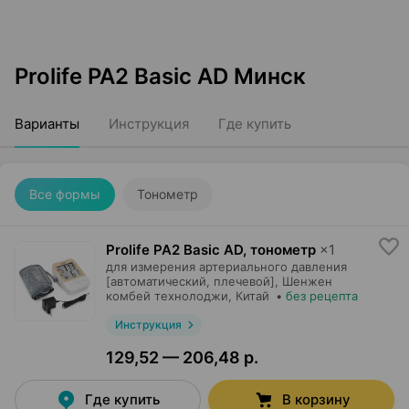
Prolife PA2 Basic AD Минск
Варианты
Инструкция
Где купить
Все формы
Тонометр
Prolife PA2 Basic AD, тонометр
×
1
для измерения артериального давления
[автоматический, плечевой],
Шенжен
комбей технолоджи
, Китай
•
без рецепта
Инструкция
129,52 — 206,48 р.
Где купить
В корзину