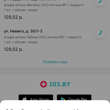
Альфа-аптека Фитобел ООО Аптека №1
Закрыто
1 шт.
обновл. вчера
129,52 р.
ул. Немига, д. 30/1-3
Альфа-аптека Табина ООО Аптека №2
Закрыто
1 шт.
обновл. вчера
129,52 р.
Показать еще