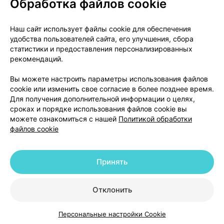
Обработка файлов cookie
О проекте
Новости проекта
Наш сайт использует файлы cookie для обеспечения
удобства пользователей сайта, его улучшения, сбора
Размещение рекламы
Медицинский маркетинг
статистики и предоставления персонализированных
Публичный договор
Доставка
рекомендаций.
Пользовательское соглашение
Вы можете настроить параметры использования файлов
Способы оплаты
Вакансии
Партнеры
cookie или изменить свое согласие в более позднее время.
Написать руководителю 103.by
Для получения дополнительной информации о целях,
сроках и порядке использования файлов cookie вы
Написать в поддержку
можете ознакомиться с нашей
Политикой обработки
Персональные настройки Cookie
файлов cookie
Обработка персональных данных
Принять
© 2026 ООО «Артокс Лаб», УНП 191700409 | 220012, Республика Беларусь,
г. Минск, улица Толбухина, 2, пом. 16 | help@103.by
|
Служба поддержки
+375 291212755
Отклонить
Персональные настройки Cookie
Каталог
Корзина
Избранное
Профиль