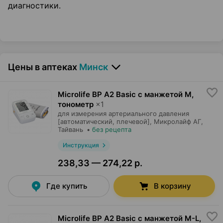
диагностики.
Цены в аптеках
Минск
Microlife BP A2 Basic с манжетой М,
тонометр
×
1
для измерения артериального давления
[автоматический, плечевой],
Микролайф АГ
,
Тайвань
•
без рецепта
Инструкция
238,33 — 274,22 р.
Где купить
В корзину
Microlife BP A2 Basic с манжетой М-L,