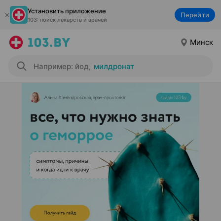
Установить приложение
Перейти
103: поиск лекарств и врачей
Минск
Например: йод
,
милдронат