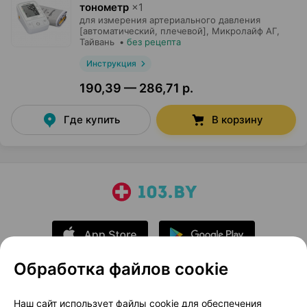
тонометр
×
1
для измерения артериального давления
[автоматический, плечевой],
Микролайф АГ
,
Тайвань
•
без рецепта
Инструкция
190,39 — 286,71 р.
Где купить
В корзину
Обработка файлов cookie
О проекте
Новости проекта
Наш сайт использует файлы cookie для обеспечения