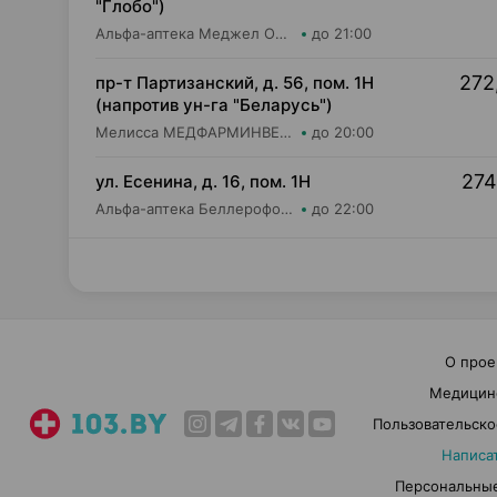
"Глобо")
Альфа-аптека Меджел ОДО Аптека №16
до 21:00
272
пр-т Партизанский, д. 56, пом. 1Н
(напротив ун-га "Беларусь")
Мелисса МЕДФАРМИНВЕСТ УП Аптека №3
до 20:00
274
ул. Есенина, д. 16, пом. 1Н
Альфа-аптека Беллерофон ООО Аптека №3
до 22:00
О прое
Медицин
Пользовательско
Написа
Персональные