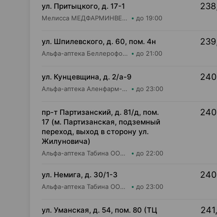
238
ул. Притыцкого, д. 17-1
Мелисса МЕДФАРМИНВЕСТ УП Аптека №16
до 19:00
239
ул. Шпилевского, д. 60, пом. 4н
Альфа-аптека Беллерофон ООО Аптека №1
до 21:00
240
ул. Кунцевщина, д. 2/а-9
Альфа-аптека Аленфарм-Плюс ОДО Аптека №7
до 23:00
240
пр-т Партизанский, д. 81/д, пом.
17 (м. Партизанская, подземный
переход, выход в сторону ул.
Жилуновича)
Альфа-аптека Табина ООО Аптека №23
до 22:00
240
ул. Немига, д. 30/1-3
Альфа-аптека Табина ООО Аптека №2
до 23:00
241
ул. Уманская, д. 54, пом. 80 (ТЦ