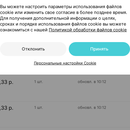
Вы можете настроить параметры использования файлов
етр для измерения артериального давления [автоматически
cookie или изменить свое согласие в более позднее время.
Для получения дополнительной информации о целях,
сроках и порядке использования файлов cookie вы можете
ознакомиться с нашей
Политикой обработки файлов cookie
20
Отклонить
Принять
На карте
Персональные настройки Cookie
,33 р.
1 шт.
обновл. в 10:12
,33 р.
1 шт.
обновл. в 10:12