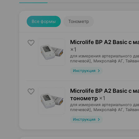
Все формы
Тонометр
Microlife BP A2 Basic с
×
1
для измерения артериального да
плечевой],
Микролайф АГ
, Тайва
Инструкция
Microlife BP A2 Basic с 
тонометр
×
1
для измерения артериального да
плечевой],
Микролайф АГ
, Тайва
Инструкция