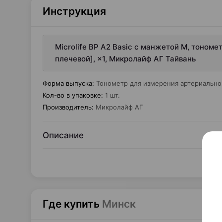
Инструкция
Microlife BP A2 Basic с манжетой М, тоном
плечевой], ×1, Микролайф АГ Тайвань
Форма выпуска
:
Тонометр для измерения артериальног
Кол-во в упаковке
:
1 шт.
Производитель
:
Микролайф АГ
Описание
Где купить
Минск