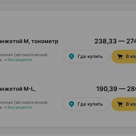
238,33 — 274
 манжетой М, тонометр
вления [автоматический,
Где купить
В к
нь
•
без рецепта
190,39 — 286
манжетой М-L,
вления [автоматический,
Где купить
В к
нь
•
без рецепта