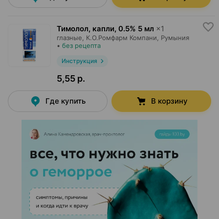
Тимолол, капли
,
0.5% 5 мл
×
1
глазные,
К.О.Ромфарм Компани
, Румыния
•
без рецепта
Инструкция
5,55 р.
Где купить
В корзину