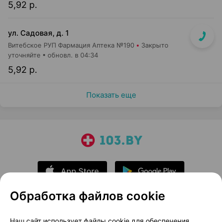
5,92 р.
ул. Садовая, д. 1
Витебское РУП Фармация Аптека №190
Закрыто
уточняйте
обновл. в 04:34
5,92 р.
Показать еще
Обработка файлов cookie
О проекте
Новости проекта
Наш сайт использует файлы cookie для обеспечения