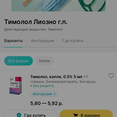
Тимолол Лиозно г.п.
Действующее вещество
:
Тимолол
Варианты
Инструкция
Где купить
Все формы
Капли
Тимолол, капли
,
0.5% 5 мл
×
1
глазные,
Белмедпрепараты
, Беларусь
•
без рецепта
Инструкция
5,80 — 5,92 р.
Где купить
В корзину