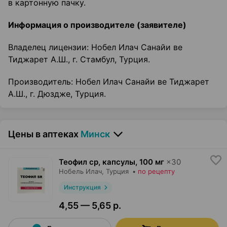
в картонную пачку.
Информация о производителе (заявителе)
Владелец лицензии: Нобел Илач Санайи ве
Тиджарет А.Ш., г. Стамбул, Турция.
Производитель: Нобел Илач Санайи ве Тиджарет
А.Ш., г. Дюздже, Турция.
Цены в аптеках
Минск
Теофил ср, капсулы
,
100 мг
×
30
Нобель Илач
, Турция
•
по рецепту
Инструкция
4,55 — 5,65 р.