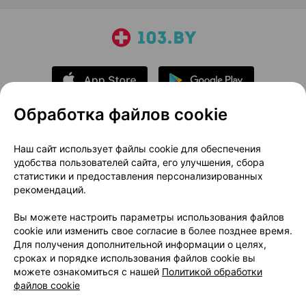
Обработка файлов cookie
О проекте
Новости проекта
Наш сайт использует файлы cookie для обеспечения
удобства пользователей сайта, его улучшения, сбора
Размещение рекламы
Медицинский маркетинг
статистики и предоставления персонализированных
Публичный договор
Доставка
рекомендаций.
Пользовательское соглашение
Вы можете настроить параметры использования файлов
Способы оплаты
Вакансии
Партнеры
cookie или изменить свое согласие в более позднее время.
Написать руководителю 103.by
Для получения дополнительной информации о целях,
сроках и порядке использования файлов cookie вы
Написать в поддержку
можете ознакомиться с нашей
Политикой обработки
Персональные настройки Cookie
файлов cookie
Обработка персональных данных