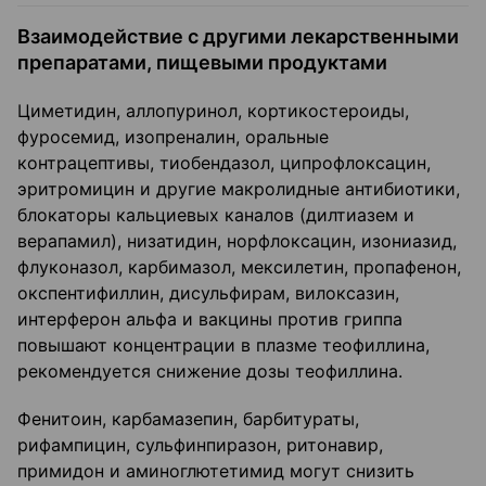
Взаимодействие с другими лекарственными
препаратами, пищевыми продуктами
Циметидин, аллопуринол, кортикостероиды,
фуросемид, изопреналин, оральные
контрацептивы, тиобендазол, ципрофлоксацин,
эритромицин и другие макролидные антибиотики,
блокаторы кальциевых каналов (дилтиазем и
верапамил), низатидин, норфлоксацин, изониазид,
флуконазол, карбимазол, мексилетин, пропафенон,
окспентифиллин, дисульфирам, вилоксазин,
интерферон альфа и вакцины против гриппа
повышают концентрации в плазме теофиллина,
рекомендуется снижение дозы теофиллина.
Фенитоин, карбамазепин, барбитураты,
рифампицин, сульфинпиразон, ритонавир,
примидон и аминоглютетимид могут снизить