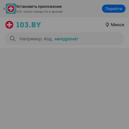
Установить приложение
Перейти
103: поиск лекарств и врачей
Минск
Например: йод
,
милдронат