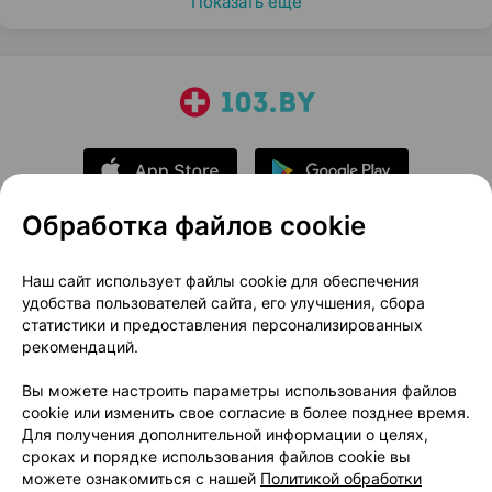
Показать еще
Обработка файлов cookie
О проекте
Новости проекта
Наш сайт использует файлы cookie для обеспечения
удобства пользователей сайта, его улучшения, сбора
Размещение рекламы
Медицинский маркетинг
статистики и предоставления персонализированных
Публичный договор
Доставка
рекомендаций.
Пользовательское соглашение
Вы можете настроить параметры использования файлов
Способы оплаты
Вакансии
Партнеры
cookie или изменить свое согласие в более позднее время.
Написать руководителю 103.by
Для получения дополнительной информации о целях,
сроках и порядке использования файлов cookie вы
Написать в поддержку
можете ознакомиться с нашей
Политикой обработки