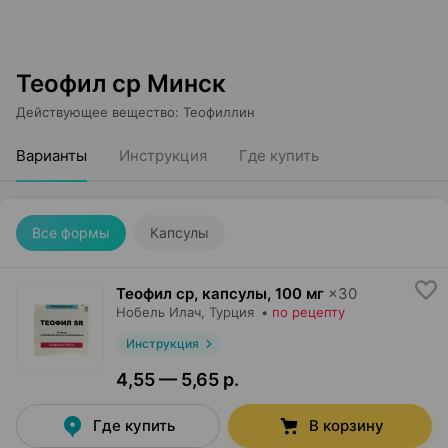
Теофил ср Минск
Действующее вещество
:
Теофиллин
Варианты
Инструкция
Где купить
Все формы
Капсулы
Теофил ср, капсулы
,
100 мг
×
30
Нобель Илач
, Турция
•
по рецепту
Инструкция
4,55 — 5,65 р.
Где купить
В корзину