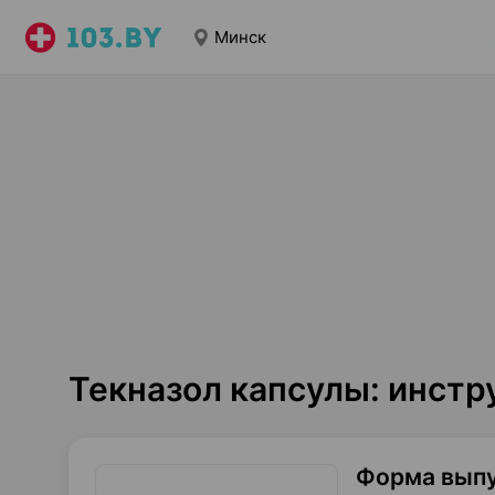
Минск
Текназол капсулы: инст
Форма вып