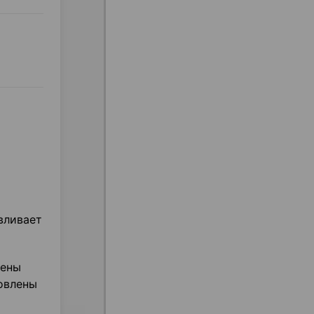
вливает
лены
новлены