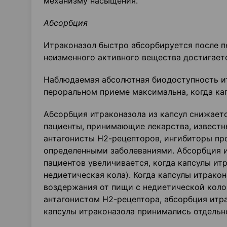
механизму насыщения.
Абсорбция
Итраконазол быстро абсорбируется после п
неизменного активного вещества достигаетс
Наблюдаемая абсолютная биодоступность ит
пероральном приеме максимальна, когда ка
Абсорбция итраконазола из капсул снижаетс
пациенты, принимающие лекарства, известн
антагонисты Н2-рецепторов, ингибиторы пр
определенными заболеваниями. Абсорбция и
пациентов увеличивается, когда капсулы ит
недиетическая кола). Когда капсулы итрако
воздержания от пищи с недиетической коло
антагонистом Н2-рецептора, абсорбция итр
капсулы итраконазола принимались отдельн