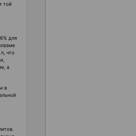
и той
,6% для
плазме
л, что
и,
е, а
м в
альной
литов.