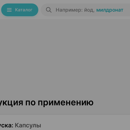
Каталог
Например: йод
,
милдронат
рукция по применению
уска
:
Капсулы