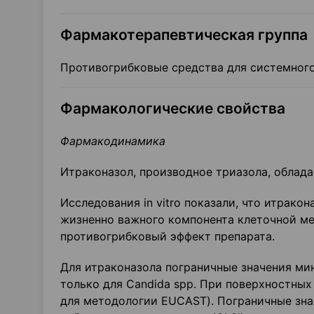
Фармакотерапевтическая группа
Противогрибковые средства для системног
Фармакологические свойства
Фармако
д
инамика
Итраконазол, производное триазола, облад
Исследования in vitro показали, что итрако
жизненно важного компонента клеточной ме
противогрибковый эффект препарата.
Для итраконазола пограничные значения м
только для Candida spp. При поверхностных
для методологии EUCAST). Пограничные зна