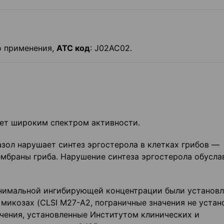
о применения,
АТС код
: Ј02АС02.
ает широким спектром активности.
назол нарушает синтез эргостерола в клетках грибов —
мбраны гриба. Нарушение синтеза эргостерола обусла
инимальной ингибирующей концентрации были установ
 микозах (CLSI М27-А2, пограничные значения не уста
чения, установленные Институтом клинических и