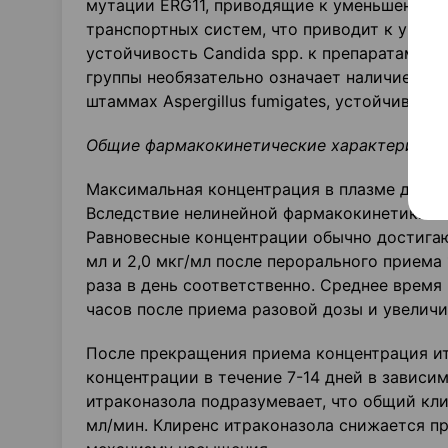
мутации ERG11, приводящие к уменьшению с
транспортных систем, что приводит к увел
устойчивость Candida spp. к препаратам гр
группы необязательно означает наличие уст
штаммах Aspergillus fumigates, устойчивых 
Общие фармакокинетические характеристи
Максимальная концентрация в плазме достиг
Вследствие нелинейной фармакокинетики ит
Равновесные концентрации обычно достигаютс
мл и 2,0 мкг/мл после перорального приема 1
раза в день соответственно. Среднее время
часов после приема разовой дозы и увеличи
После прекращения приема концентрация ит
концентрации в течение 7-14 дней в зависи
итраконазола подразумевает, что общий кл
мл/мин. Клиренс итраконазола снижается пр