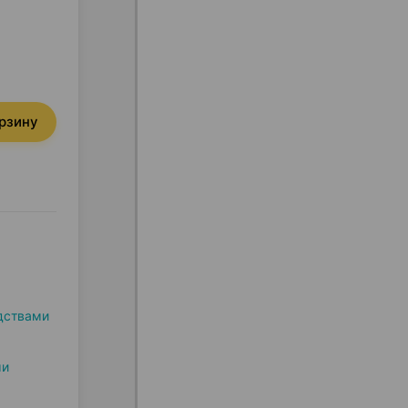
орзину
дствами
ми