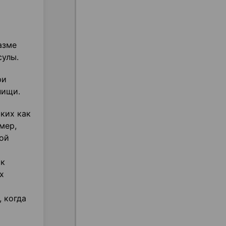
азме
сулы.
ри
пищи.
ких как
мер,
ной
ак
х
 когда