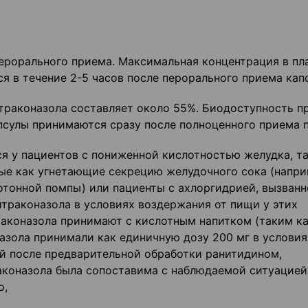
ерорального приема. Максимальная концентрация в пл
я в течение 2-5 часов после перорального приема кап
раконазола составляет около 55%. Биодоступность п
псулы принимаются сразу после полноценного приема 
я у пациентов с пониженной кислотностью желудка, та
ые как угнетающие секрецию желудочного сока (напри
отонной помпы) или пациенты с ахлоргидрией, вызван
траконазола в условиях воздержания от пищи у этих
раконазола принимают с кислотным напитком (таким к
назола принимали как единичную дозу 200 мг в условия
й после предварительной обработки ранитидином,
аконазола была сопоставима с наблюдаемой ситуацией,
о,