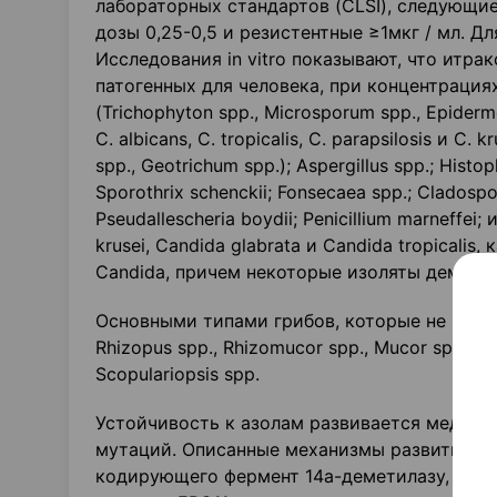
лабораторных стандартов (CLSI), следующие
дозы 0,25-0,5 и резистентные ≥1мкг / мл. Д
Исследования in vitro показывают, что итра
патогенных для человека, при концентрациях
(Trichophyton spp., Microsporum spp., Epide
С. albicans, С. tropicalis, С. parapsilosis и С
spp., Geotrichum spp.); Aspergillus spp.; Histo
Sporothrix schenckii; Fonsecaea spp.; Cladospo
Pseudallescheria boydii; Penicillium marneff
krusei, Candida glabrata и Candida tropical
Candida, причем некоторые изоляты демонст
Основными типами грибов, которые не пода
Rhizopus spp., Rhizomucor spp., Mucor spp. и A
Scopulariopsis spp.
Устойчивость к азолам развивается медленн
мутаций. Описанные механизмы развития ус
кодирующего фермент 14а-деметилазу, кото