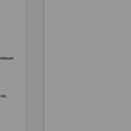
невым
за,