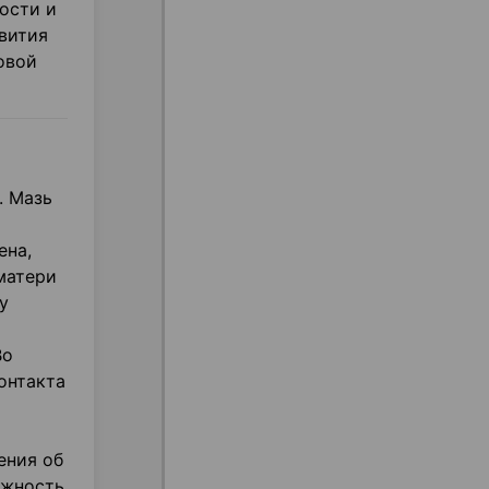
ости и
вития
овой
. Мазь
ена,
матери
у
Во
онтакта
ения об
ажность