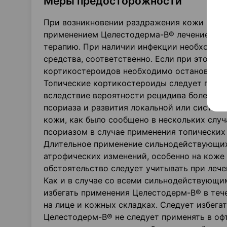
Меры предосторожности
При возникновении раздражения кожи или п
применением Целестодерма-В® лечение нео
терапию. При наличии инфекции необходимо
средства, соответственно. Если при этом ж
кортикостероидов необходимо остановить 
Топические кортикостероиды следует приме
вследствие вероятности рецидива болезни, 
псориаза и развития локальной или систем
кожи, как было сообщено в нескольких случ
псориазом в случае применения топических
Длительное применение сильнодействующих
атрофических изменений, особенно на коже 
обстоятельство следует учитывать при лече
Как и в случае со всеми сильнодействующи
избегать применения Целестодерм-В® в тече
на лице и кожных складках. Следует избега
Целестодерм-В® не следует применять в офт