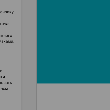
тановку
лючая
льного
язками.
ие
йти
лючать
 чем