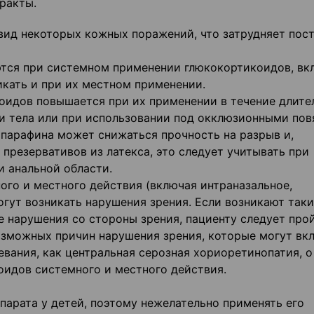
ракты.
ид некоторых кожных поражений, что затрудняет пос
ются при системном применении глюкокортикоидов, вк
икать и при их местном применении.
оидов повышается при их применении в течение длите
и тела или при использовании под окклюзионными пов
 парафина может снижаться прочность на разрыв и,
 презервативов из латекса, это следует учитывать при
и анальной области.
го и местного действия (включая интраназальное,
огут возникать нарушения зрения. Если возникают так
е нарушения со стороны зрения, пациенту следует про
озможных причин нарушения зрения, которые могут вк
евания, как центральная серозная хориоретинопатия, о
идов системного и местного действия.
парата у детей, поэтому нежелательно применять его