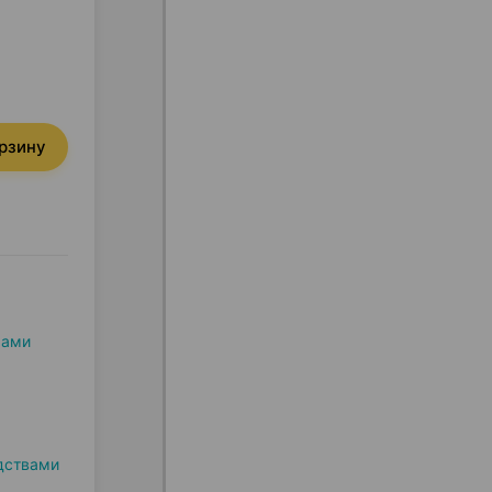
орзину
мами
дствами