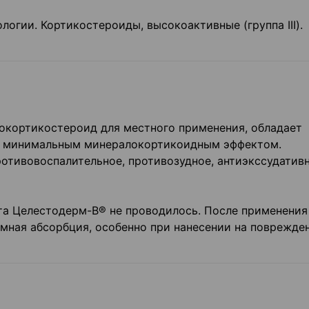
огии. Кортикостероиды, высокоактивные (группа III).
кокортикостероид для местного применения, обладает
и минимальным минералокортикоидным эффектом.
отивовоспалительное, противозудное, антиэкссудатив
та Целестодерм-В® не проводилось. После применения
мная абсорбция, особенно при нанесении на поврежде