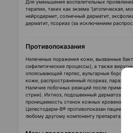
Для уменьшения воспалительных проявлени
терапии, таких как экзема ’(атопическая, м
нейродермит, солнечный дерматит, эксфоли
дерматит, псориаз (за исключением распрос
Противопоказания
Нелеченые поражения кожи, вызванные бакт
сифилитические процессы), а также вирусны
опоясывающий герпес, вульгарные бородавк
кожи, распространенный псориаз, паразита
Наличие побочных реакций после применени
стрии). Ихтиоз, подошвенный дерматоз несо
проницаемость стенок кожных кровеносных 
Целестодерм-В® противопоказан пациентам
любому другому компоненту препарата.