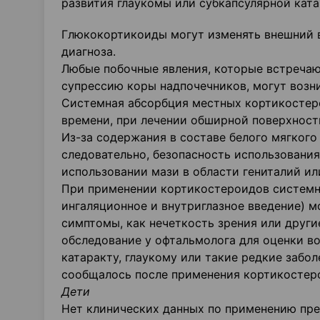
развития глаукомы или субкапсулярной ката
Глюкокортикоиды могут изменять внешний в
диагноза.
Любые побочные явления, которые встреча
супрессию коры надпочечников, могут возн
Системная абсорбция местных кортикостер
времени, при лечении обширной поверхност
Из-за содержания в составе белого мягкого
следовательно, безопасность использования
использовании мази в области гениталий ил
При применении кортикостероидов системно
ингаляционное и внутриглазное введение) м
симптомы, как нечеткость зрения или други
обследование у офтальмолога для оценки в
катаракту, глаукому или такие редкие забол
сообщалось после применения кортикостеро
Дети
Нет клинических данных по применению пре