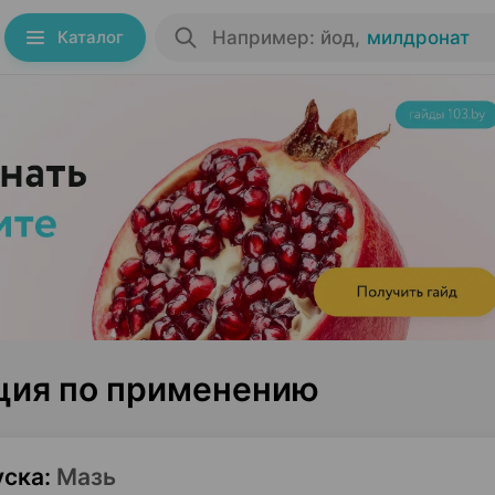
Каталог
Например: йод
,
милдронат
ция по применению
уска
:
Мазь