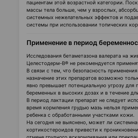
пациентам этой возрастной категории. Пос
массы тела больше, чем у взрослых, абсорб
системных нежелательных эффектов и пода
системы при использовании топических ко
Применение в период беременнос
Исследования бетаметазона валерата на жи
Целестодерм-В® не рекомендуется применя
В связи с тем, что безопасность применени
назначение этих препаратов возможно тольк
явно превышает потенциальную угрозу для п
беременных в высоких дозах и в течение дл
В период лактации препарат не следует исп
время кормления грудью мазь нельзя приме
ребенка с обработанными участками кожи.
На сегодня не выяснено, может ли системна
кортикостероидов привести к проникновени
отмене грудного вскармливания или прекр