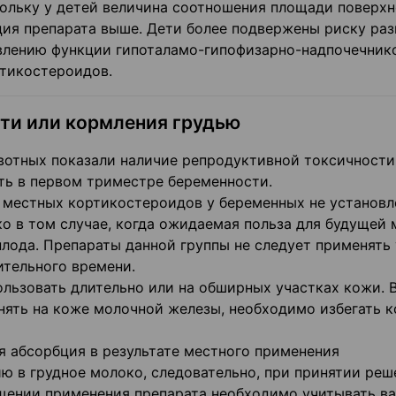
кольку у детей величина соотношения площади поверхн
ция препарата выше. Дети более подвержены риску раз
влению функции гипоталамо-гипофизарно-надпочечник
ртикостероидов.
ти или кормления грудью
вотных показали наличие репродуктивной токсичности
ть в первом триместре беременности.
я местных кортикостероидов у беременных не установл
о в том случае, когда ожидаемая польза для будущей 
лода. Препараты данной группы не следует применять 
ительного времени.
ользовать длительно или на обширных участках кожи. 
нять на коже молочной железы, необходимо избегать к
я абсорбция в результате местного применения
ю в грудное молоко, следовательно, при принятии реш
ащении применения препарата необходимо учитывать в