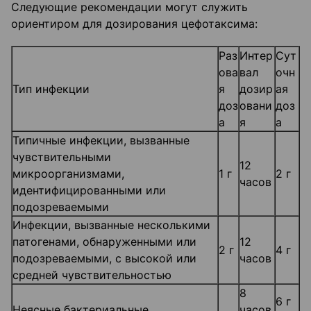
Следующие рекомендации могут служить
ориентиром для дозирования цефотаксима:
Раз
Интер
Сут
ова
вал
очн
Тип инфекции
я
дозир
ая
доз
овани
доз
а
я
а
Типичные инфекции, вызванные
чувствительными
12
микроорганизмами,
1 г
2 г
часов
идентифицированными или
подозреваемыми
Инфекции, вызванные несколькими
патогенами, обнаруженными или
12
2 г
4 г
подозреваемыми, с высокой или
часов
средней чувствительностью
8
6 г
Неясные бактериальные
часов