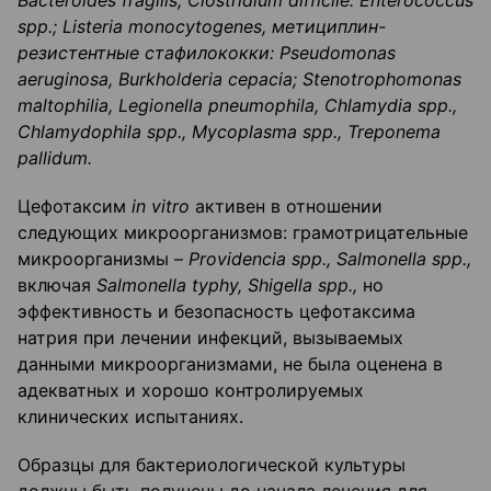
Bacteroides
fragilis
;
Clostridium
difficile
:
Enterococcus
spp
.;
Listeria
monocytogenes
, метициплин-
резистентные стафилококки:
Pseudomonas
aeruginosa
,
Burkholderia
cepacia
;
Stenotrophomonas
maltophilia
,
Legionella
pneumophila
,
Chlamydia
spp
.,
Chlamydophila
spp
.,
Mycoplasma
spp
.,
Treponema
pallidum
.
Цефотаксим
in
vitro
активен в отношении
следующих микроорганизмов: грамотрицательные
микроорганизмы –
Providencia
spp
.,
Salmonella
spp
.,
включая
Salmonella
typhy
,
Shigella
spp
.,
но
эффективность и безопасность цефотаксима
натрия при лечении инфекций, вызываемых
данными микроорганизмами, не была оценена в
адекватных и хорошо контролируемых
клинических испытаниях.
Образцы для бактериологической культуры