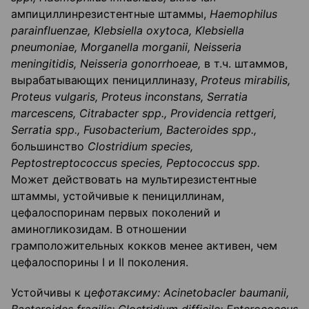
ампициллинрезистентные штаммы,
Haemophilus
parainfluenzae
,
Klebsiella
oxytoca
,
Klebsiella
pneumoniae
,
Morganella
morganii
,
Neisseria
meningitidis
,
Neisseria
gonorrhoeae
,
в т.ч. штаммов,
вырабатывающих пенициллиназу,
Proteus
mirabilis
,
Proteus
vulgaris
,
Proteus
inconstans
,
Serratia
marcescens
,
Citrabacter
spp
.,
Providencia
rettgeri
,
Serratia
spp
.,
Fusobacterium
,
Bacteroides
spp
.,
большинство
Clostridium
species
,
Peptostreptococcus
species
,
Peptococcus
spp
.
Может действовать на мультирезистентные
штаммы, устойчивые к пенициллинам,
цефалоспоринам первых поколений и
аминогликозидам. В отношении
грамположительных кокков менее активен, чем
цефалоспорины I и II поколения.
Устойчивы к
цефотаксиму:
Acinetobacler
baumanii
,