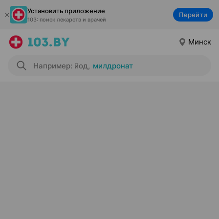
Установить приложение
Перейти
103: поиск лекарств и врачей
Минск
Например: йод
,
милдронат