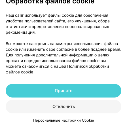
Обработка файлов cookie
внутривенной инъекции;
Наш сайт использует файлы cookie для обеспечения
- мягкий стул или диарея;
удобства пользователей сайта, его улучшения, сбора
статистики и предоставления персонализированных
- судороги.
рекомендаций.
Частота неизвестна
(исходя из имеющихся
Вы можете настроить параметры использования файлов
cookie или изменить свое согласие в более позднее время.
данных, частоту возникновения определить
Для получения дополнительной информации о целях,
невозможно):
сроках и порядке использования файлов cookie вы
можете ознакомиться с нашей
Политикой обработки
- тошнота и рвота;
файлов cookie
- боль в животе.
Принять
Сообщение о нежелательных реакциях
Отклонить
Если у Вас возникают какие-либо нежелательные
реакции, проконсультируйтесь с врачом. Данная
рекомендация распространяется на любые
Персональные настройки Cookie
Каталог
Корзина
Избранное
Профиль