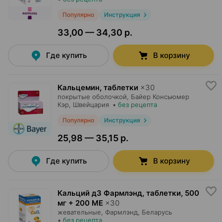
Популярно
Инструкция
33,00 — 34,30 р.
Где купить
В корзину
Кальцемин, таблетки
×
30
покрытые оболочкой,
Байер Консьюмер
Кэр
, Швейцария
•
без рецепта
Популярно
Инструкция
25,98 — 35,15 р.
Где купить
В корзину
Кальций д3 Фармлэнд, таблетки
,
500
мг + 200 МЕ
×
30
жевательные,
Фармлэнд
, Беларусь
•
без рецепта