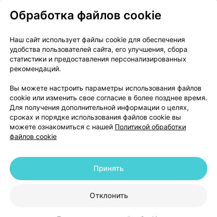
Обработка файлов cookie
О проекте
Новости проекта
Наш сайт использует файлы cookie для обеспечения
удобства пользователей сайта, его улучшения, сбора
Размещение рекламы
Медицинский маркетинг
статистики и предоставления персонализированных
Публичный договор
Доставка
рекомендаций.
Пользовательское соглашение
Вы можете настроить параметры использования файлов
Способы оплаты
Вакансии
Партнеры
cookie или изменить свое согласие в более позднее время.
Написать руководителю 103.by
Для получения дополнительной информации о целях,
сроках и порядке использования файлов cookie вы
Написать в поддержку
можете ознакомиться с нашей
Политикой обработки
Персональные настройки Cookie
файлов cookie
Обработка персональных данных
Принять
© 2026 ООО «Артокс Лаб», УНП 191700409 | 220012, Республика Беларусь,
г. Минск, улица Толбухина, 2, пом. 16 | help@103.by
|
Служба поддержки
+375 291212755
Отклонить