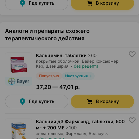
Где купить
В корзину
Аналоги и препараты схожего
терапевтического действия
Кальцемин, таблетки
×
60
покрытые оболочкой,
Байер Консьюмер
Кэр
, Швейцария
•
без рецепта
Популярно
Инструкция
37,20 — 47,01 р.
Где купить
В корзину
Кальций д3 Фармлэнд, таблетки
,
500
мг + 200 МЕ
×
100
жевательные,
Фармлэнд
, Беларусь
•
без рецепта