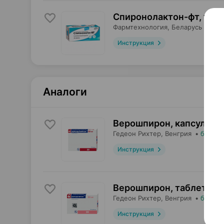
Спиронолактон-фт, таб
Фармтехнология
, Беларусь
•
без
Инструкция
Аналоги
Верошпирон, капсулы
,
5
Гедеон Рихтер
, Венгрия
•
без ре
Инструкция
Верошпирон, таблетки
,
Гедеон Рихтер
, Венгрия
•
без ре
Инструкция