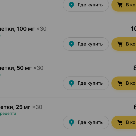
Где купить
В к
1
летки
,
100 мг
×
30
а
Где купить
В к
летки
,
50 мг
×
30
а
Где купить
В к
летки
,
25 мг
×
30
 рецепта
Где купить
В к