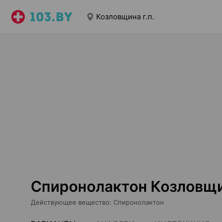
Козловщина г.п.
Спиронолактон Козловщин
Действующее вещество
:
Спиронолактон