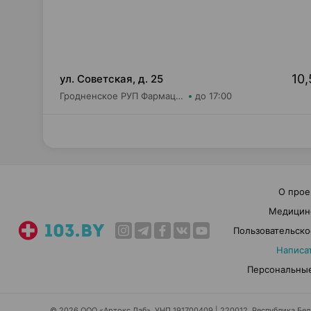
10,
ул. Советская, д. 25
Гродненское РУП Фармация Аптека №62
до 17:00
О прое
Медицин
Пользовательско
Написа
Персональные
© 2026 ООО «Артокс Лаб», УНП 191700409 | 220012, Республика Белар