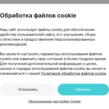
летки
,
50 мг
×
30
 рецепта
Обработка файлов cookie
Где купить
В к
Наш сайт использует файлы cookie для обеспечения
удобства пользователей сайта, его улучшения, сбора
статистики и предоставления персонализированных
рекомендаций.
Вы можете настроить параметры использования файлов
cookie или изменить свое согласие в более позднее время.
1
0 мг
×
30
Для получения дополнительной информации о целях,
цепта
сроках и порядке использования файлов cookie вы можете
Где купить
В к
ознакомиться с нашей
Политикой обработки файлов cookie
Отклонить
Принять
25 мг
×
20
цепта
Персональные настройки Cookie
Где купить
В к