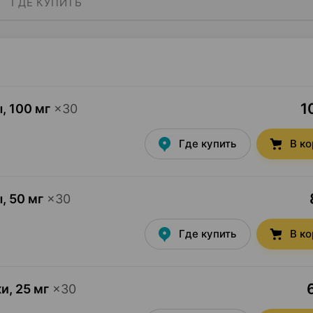
ГДЕ КУПИТЬ
1
ы
,
100 мг
×
30
Где купить
В к
ы
,
50 мг
×
30
Где купить
В к
ки
,
25 мг
×
30