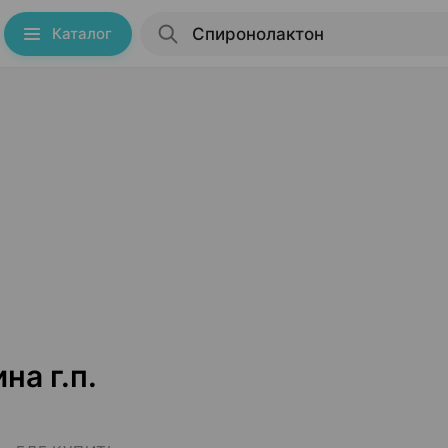
Каталог
а г.п.