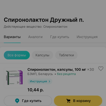
Спиронолактон Дружный п.
Действующее вещество
:
Спиронолактон
Варианты
Аналоги
Где купить
Инструкция
Все формы
Капсулы
Таблетки
Спиронолактон, капсулы
,
100 мг
×
30
БЗМП
, Беларусь
•
без рецепта
Инструкция
10,44 р.
Где купить
В корзину