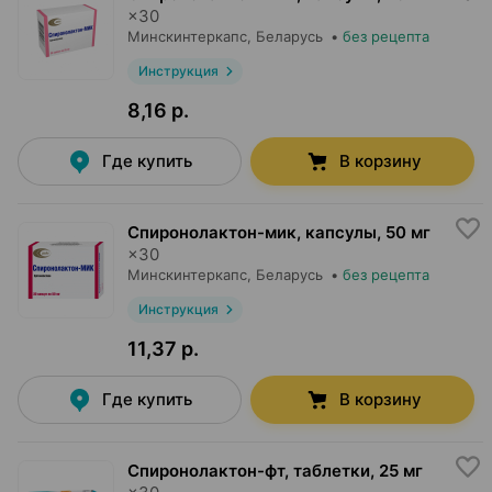
×
30
Минскинтеркапс
, Беларусь
•
без рецепта
Инструкция
8,16 р.
Где купить
В корзину
Спиронолактон-мик, капсулы
,
50 мг
×
30
Минскинтеркапс
, Беларусь
•
без рецепта
Инструкция
11,37 р.
Где купить
В корзину
Спиронолактон-фт, таблетки
,
25 мг