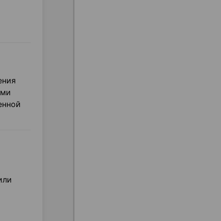
ения
ыми
енной
или