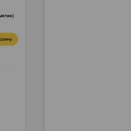
метик)
орзину