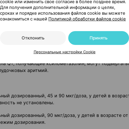
cookie или изменить свое согласие в более позднее время.
в бокаловидных клетках слизистой оболочки.
Для получения дополнительной информации о целях,
сроках и порядке использования файлов cookie вы можете
лее 7 дней.
ознакомиться с нашей
Политикой обработки файлов cookie
ы, особенно у детей и пожилых людей. Длительное (бо
метазолина может вызвать ослабление терапевтическо
Отклонить
Принять
 возникновения реактивной гиперемии и атрофии слиз
Персональные настройки Cookie
ла QT, получающие ксилометазолин, могут подвергать
лудочковых аритмий.
ьный дозированный, 45 и 90 мкг/доза, у детей в возрас
вность не установлены.
ьный дозированный, 90 мкг/доза, у детей в возрасте от
режим дозирования.