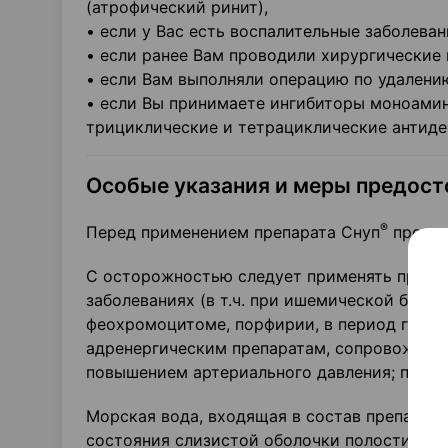
(атрофический ринит),
• если у Вас есть воспалительные заболева
• если ранее Вам проводили хирургические
• если Вам выполняли операцию по удалени
• если Вы принимаете ингибиторы моноамин
трициклические и тетрациклические антиде
Особые указания и меры предос
®
Перед применением препарата Снуп
прокон
С осторожностью следует применять препар
заболеваниях (в т.ч. при ишемической болез
феохромоцитоме, порфирии, в период грудн
адренергическим препаратам, сопровождаю
повышением артериального давления; пацие
Морская вода, входящая в состав препарат
состояния слизистой оболочки полости нос