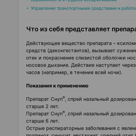
Управление транспортными средствами и работа
Что из себя представляет препара
Действующее вещество препарата – ксилом
средств (деконгестантов), вызывает сужени
отек и покраснение слизистой оболочки нос
носовое дыхание. Действие наступает через
часов (например, в течение всей ночи).
Показания к применению
®
Препарат Снуп
, спрей назальный дозирован
старше 2 лет.
®
Препарат Снуп
, спрей назальный дозирован
старше 6 лет.
Острые респираторные заболевания с явлени
поллиноз, синусит, евстахиит, средний оти