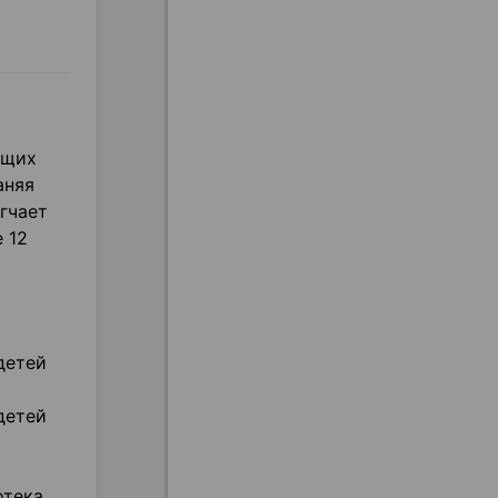
ющих
аняя
гчает
 12
детей
детей
отека