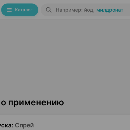
Каталог
Например: йод
,
милдронат
 по применению
уска
:
Спрей