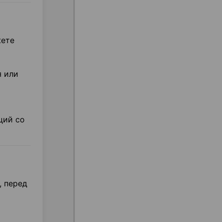
жете
я или
ций со
, перед