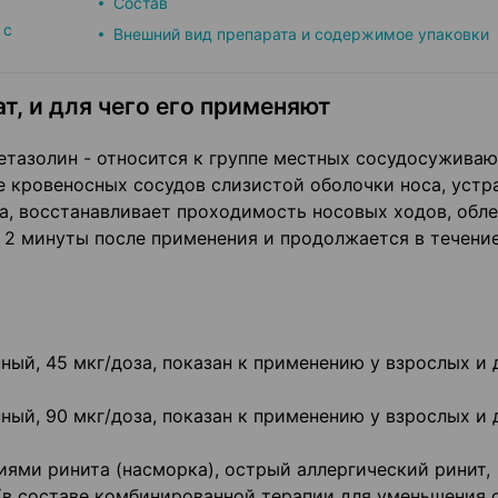
Состав
 с
Внешний вид препарата и содержимое упаковки
т, и для чего его применяют
етазолин - относится к группе местных сосудосужива
е кровеносных сосудов слизистой оболочки носа, устр
а, восстанавливает проходимость носовых ходов, обле
 2 минуты после применения и продолжается в течение
ный, 45 мкг/доза, показан к применению у взрослых и 
ный, 90 мкг/доза, показан к применению у взрослых и 
ями ринита (насморка), острый аллергический ринит,
т (в составе комбинированной терапии для уменьшения 