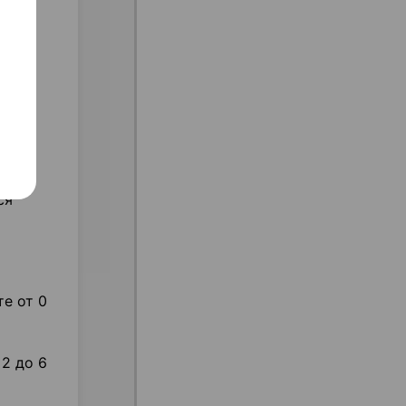
лее 7
го
истой
ся
те от 0
 2 до 6