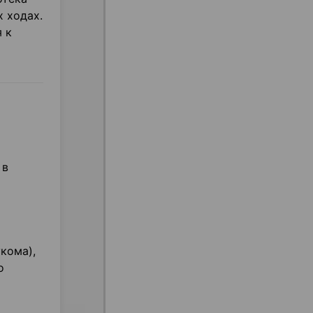
 ходах.
 к
 в
кома),
о