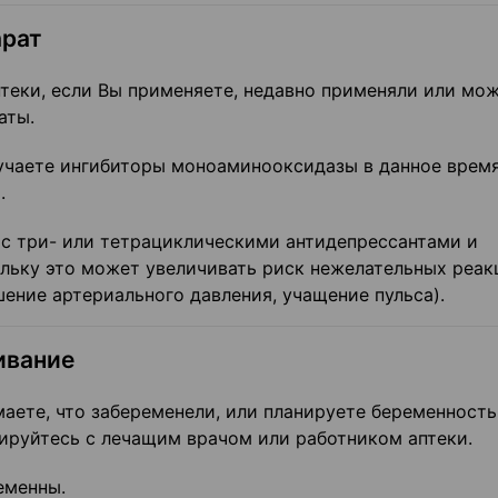
арат
теки, если Вы применяете, недавно применяли или мо
аты.
лучаете ингибиторы моноаминооксидазы в данное врем
.
с три- или тетрациклическими антидепрессантами и
льку это может увеличивать риск нежелательных реак
ение артериального давления, учащение пульса).
ивание
аете, что забеременели, или планируете беременность
ируйтесь с лечащим врачом или работником аптеки.
еменны.