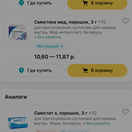
Где купить
В корзину
Смектика мед, порошок
,
3 г
×
10
для приготовления суспензии для приема
внутрь,
Мед-интерпласт
, Беларусь
•
без рецепта
Инструкция
10,60 — 11,87 р.
Где купить
В корзину
Аналоги
Смектит э, порошок
,
3 г
×
10
для приготовления суспензии для приема
внутрь,
Экзон
, Беларусь
•
без рецепта