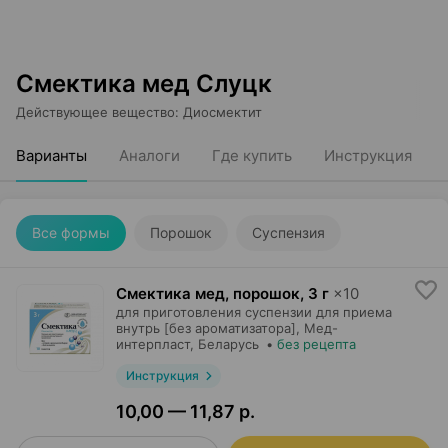
Смектика мед Слуцк
Действующее вещество
:
Диосмектит
Варианты
Аналоги
Где купить
Инструкция
Все формы
Порошок
Суспензия
Смектика мед, порошок
,
3 г
×
10
для приготовления суспензии для приема
внутрь [без ароматизатора],
Мед-
интерпласт
, Беларусь
•
без рецепта
Инструкция
10,00 — 11,87 р.