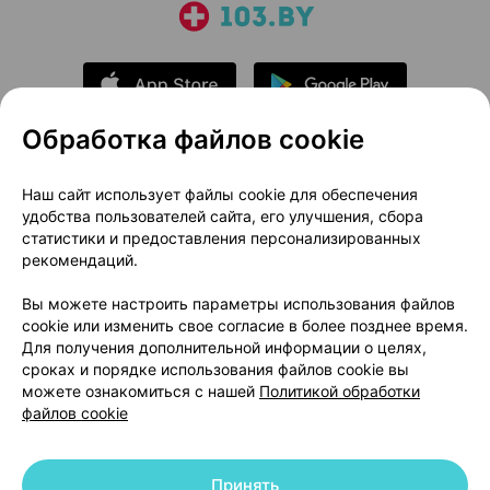
Обработка файлов cookie
О проекте
Новости проекта
Наш сайт использует файлы cookie для обеспечения
удобства пользователей сайта, его улучшения, сбора
Размещение рекламы
Медицинский маркетинг
статистики и предоставления персонализированных
Публичный договор
Доставка
рекомендаций.
Пользовательское соглашение
Вы можете настроить параметры использования файлов
Способы оплаты
Вакансии
Партнеры
cookie или изменить свое согласие в более позднее время.
Написать руководителю 103.by
Для получения дополнительной информации о целях,
сроках и порядке использования файлов cookie вы
Написать в поддержку
можете ознакомиться с нашей
Политикой обработки
Персональные настройки Cookie
файлов cookie
Обработка персональных данных
Принять