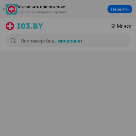
Установить приложение
Перейти
103: поиск лекарств и врачей
Минск
Например: йод
,
милдронат