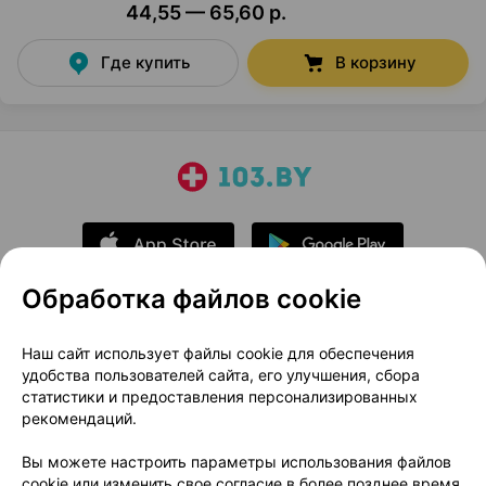
44,55 — 65,60 р.
Где купить
В корзину
Обработка файлов cookie
О проекте
Новости проекта
Наш сайт использует файлы cookie для обеспечения
удобства пользователей сайта, его улучшения, сбора
Размещение рекламы
Медицинский маркетинг
статистики и предоставления персонализированных
Публичный договор
Доставка
рекомендаций.
Пользовательское соглашение
Вы можете настроить параметры использования файлов
Способы оплаты
Вакансии
Партнеры
cookie или изменить свое согласие в более позднее время.