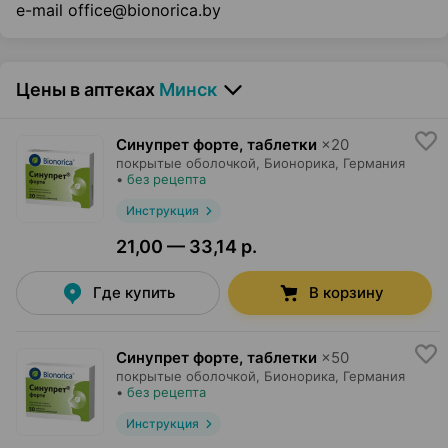
e-mail office@bionorica.by
Цены в аптеках
Минск
Синупрет форте, таблетки
×
20
покрытые оболочкой,
Бионорика
, Германия
•
без рецепта
Инструкция
21,00 — 33,14 р.
Где купить
В корзину
Синупрет форте, таблетки
×
50
покрытые оболочкой,
Бионорика
, Германия
•
без рецепта
Инструкция