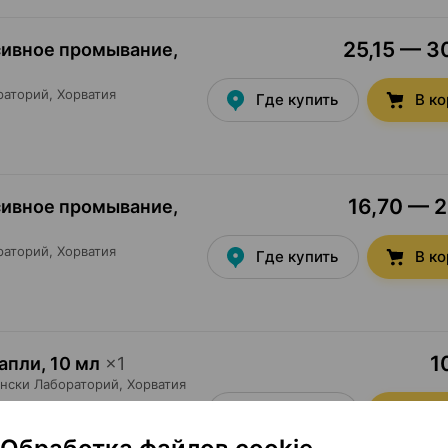
25,15 — 30
сивное промывание,
раторий
, Хорватия
Где купить
В к
16,70 — 2
сивное промывание,
раторий
, Хорватия
Где купить
В к
1
капли
,
10 мл
×
1
нски Лабораторий
, Хорватия
Где купить
В к