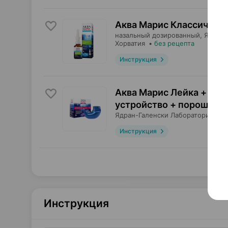
Аква Марис Классически
назальный дозированный,
Ядран-
Хорватия
•
без рецепта
Инструкция
Аква Марис Лейка + мор
устройство + порошок
×
Ядран-Галенски Лабораторий
, Хо
Инструкция
Инструкция