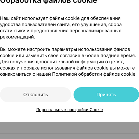
Обработка файлов cookie
15,58 — 19
й, спрей
,
30 мл
×
1
Наш сайт использует файлы cookie для обеспечения
Галенски Лабораторий
,
удобства пользователей сайта, его улучшения, сбора
статистики и предоставления персонализированных
Где купить
В к
рекомендаций.
Вы можете настроить параметры использования файлов
cookie или изменить свое согласие в более позднее время.
25,63 — 31
ская соль,
Для получения дополнительной информации о целях,
30
сроках и порядке использования файлов cookie вы можете
рватия
•
без рецепта
Где купить
В к
ознакомиться с нашей
Политикой обработки файлов cookie
Отклонить
Принять
Показать еще
Персональные настройки Cookie