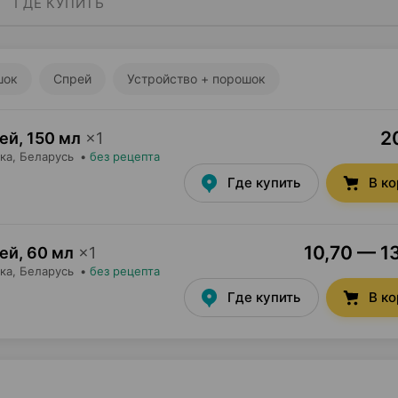
ГДЕ КУПИТЬ
шок
Спрей
Устройство + порошок
2
рей
,
150 мл
×
1
ка
, Беларусь
•
без рецепта
Где купить
В к
10,70 — 13
рей
,
60 мл
×
1
ка
, Беларусь
•
без рецепта
Где купить
В к