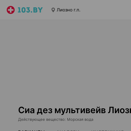
Лиозно г.п.
Сиа дез мультивейв Лиозн
Действующее вещество
:
Морская вода