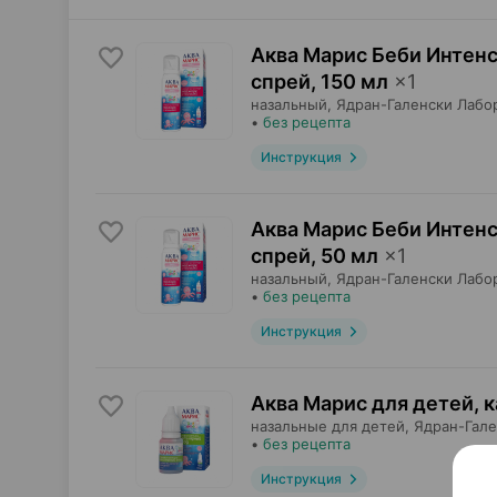
Аква Марис Беби Интен
спрей
,
150 мл
×
1
назальный,
Ядран-Галенски Лабо
•
без рецепта
Инструкция
Аква Марис Беби Интен
спрей
,
50 мл
×
1
назальный,
Ядран-Галенски Лабо
•
без рецепта
Инструкция
Аква Марис для детей, 
назальные для детей,
Ядран-Гале
•
без рецепта
Инструкция