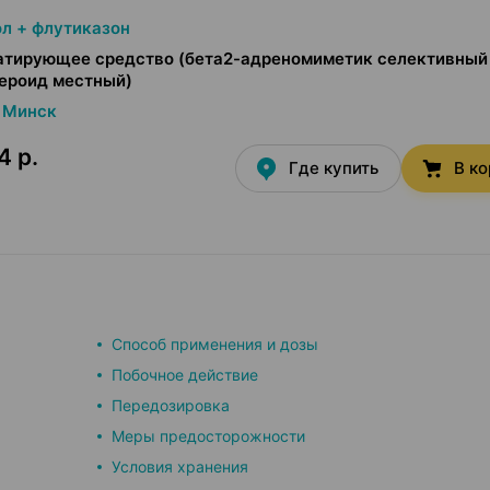
л + флутиказон
атирующее средство (бета2-адреномиметик селективный
ероид местный)
Минск
4 р.
Где купить
В к
Способ применения и дозы
Побочное действие
Передозировка
Меры предосторожности
Условия хранения