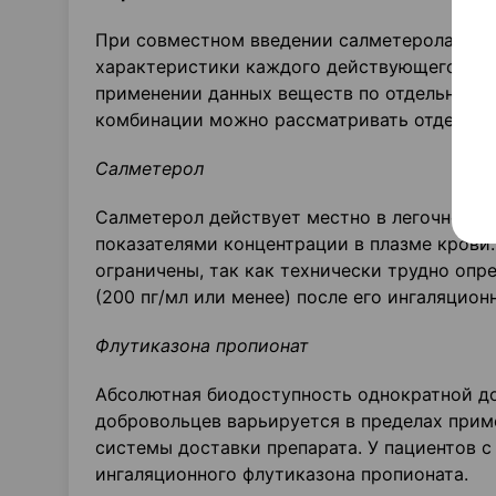
При совместном введении салметерола и ф
характеристики каждого действующего вещ
применении данных веществ по отдельност
комбинации можно рассматривать отдельно
Салметерол
Салметерол действует местно в легочной тк
показателями концентрации в плазме крови
ограничены, так как технически трудно опр
(200 пг/мл или менее) после его ингаляцион
Флутиказона
пропионат
Абсолютная биодоступность однократной до
добровольцев варьируется в пределах прим
системы доставки препарата. У пациентов 
ингаляционного флутиказона пропионата.