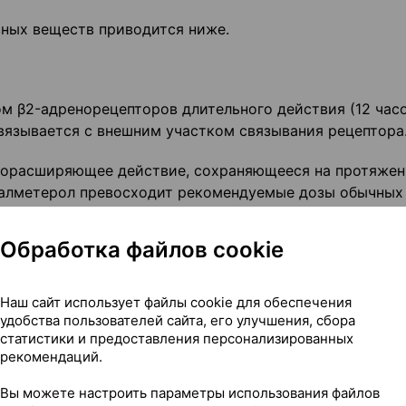
ных веществ приводится ниже.
м β2-адренорецепторов длительного действия (12 часо
язывается с внешним участком связывания рецептора
хорасширяющее действие, сохраняющееся на протяжен
 салметерол превосходит рекомендуемые дозы обычных
ецепторов.
Обработка файлов cookie
 введении в рекомендуемых дозах оказывает выраженн
Наш сайт использует файлы cookie для обеспечения
оспалительное действие в легких, что приводит к
удобства пользователей сайта, его улучшения, сбора
жению частоты обострений астмы при меньшем, чем 
статистики и предоставления персонализированных
рекомендаций.
оличестве неблагоприятных эффектов.
Вы можете настроить параметры использования файлов