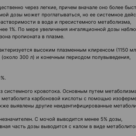
ственно через легкие, причем вначале оно более быст
мой дозы может проглатываться, но ее системное дей
растворимости в воде и пресистемного метаболизма,
нее 1%. По мере увеличения ингаляционной дозы набл
зона пропионата в плазме.
актеризуется высоким плазменным клиренсом (1150 мл
(около 300 л) и конечным периодом полувыведения,
1%.
з системного кровотока. Основным путем метаболизм
о метаболита карбоновой кислоты с помощью изоферм
акже выявлены другие неидентифицированные метаболи
незначителен. С мочой выводится менее 5% дозы,
вная часть дозы выводится с калом в виде метаболито