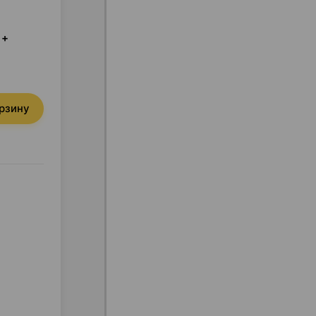
 +
орзину