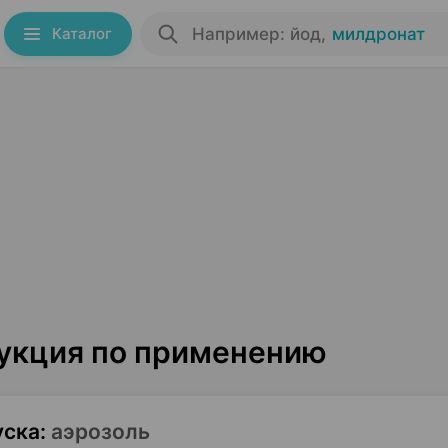
Каталог
Например: йод
,
милдронат
рукция по применению
уска
:
аэрозоль