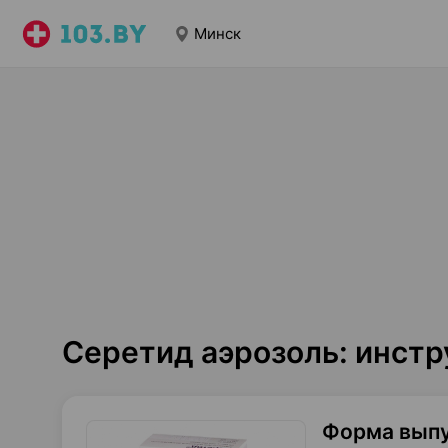
Минск
Серетид аэрозоль: инст
Форма вып