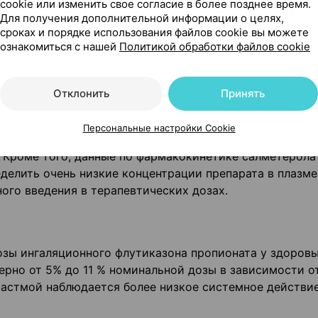
cookie или изменить свое согласие в более позднее время.
Для получения дополнительной информации о целях,
лутиказона пропионата путем ингаляции фармакокинет
сроках и порядке использования файлов cookie вы можете
ества были схожи с характеристиками, отмечавшимис
ознакомиться с нашей
Политикой обработки файлов cookie
и. Поэтому в фармакокинетическом плане каждый комп
.
Отклонить
Принять
Персональные настройки Cookie
ани, поэтому его терапевтический эффект не определя
. Кроме того, данные по фармакокинетике салметерола
еделить очень низкие концентрации препарата в плазме
ного введения в терапевтических дозах.
зы ингаляционного флутиказона пропионата у здоров
ерно от 5% до 11 % номинальной дозы в зависимости о
с астмой наблюдается более низкое системное действи