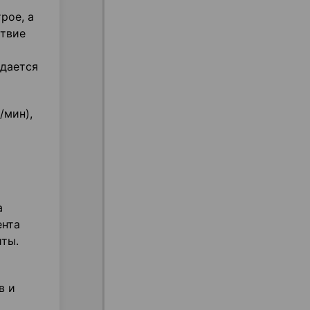
рое, а
ствие
юдается
/мин),
а
ента
ты.
в и