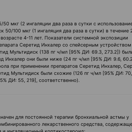
50 мкг (2 ингаляции два раза в сутки с использовани
 50/100 мкг (1 ингаляция два раза в сутки) в течение 
 возрасте 4-11 лет. Показатели системной экспозиции
епарата Серетид Инхалер со спейсерным устройством 
етид Мультидиск (138 пг ч/мл [95% ДИ: 69.3, 273.2]) был
 Инхалер они были ниже (24 пг ч/мл [95% ДИ: 9.6, 60.2
ола при применении препаратов Серетид Инхалер, Се
ид Мультидиск были схожие (126 пг ч/мл [95% ДИ: 70,
95% ДИ: 55, 219], соответственно).
начен для постоянной терапии бронхиальной астмы у
омбинированного лекарственного средства, содержащ
 и ингаляционный кортикостероид: