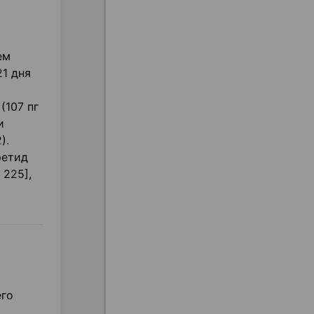
ем
21 дня
(107 пг
и
).
ретид
 225],
его