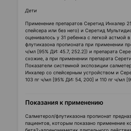
Дети
Применение препаратов Серетид Инхалер 25/
спейсера или без него) и Серетид Мультидиск
оценивалось у 31 ребенка с легкой астмой в
флутиказона пропионата при применении пр
ч/мл [95% ДИ: 45.7, 252.2]) и препарата Сер
схожие, а при применении препарата Серетид
Показатели системной экспозиции салметер
Инхалер со спейсерным устройством и Серет
103 пг ч/мл [95% ДИ: 54, 200] и 110 пг ч/мл [
Показания к применению
Салметерол/флутиказона пропионат предназ
пациентов, которым показано применение к
бета2-адреномиметик длительного действия