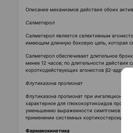
Описание механизмов действия обоих актив
Салметерол
Салметерол является селективным агонисто
имеющим длинную боковую цепь, которая св
Салметерол обеспечивает длительное брон
менее 12 часов; по длительности действия
короткодействующих агонистов β2-адренор
Флутиказона
пропионат
Флутиказона пропионат при ингаляционном
характерное для глюкокортикоидов противов
уменьшению выраженности симптомов и сни
применении системных кортикостероидов, к
Фармакокинетика