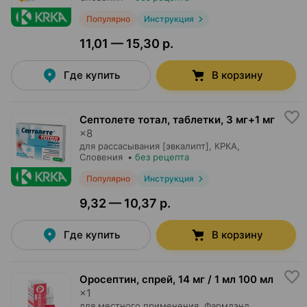
Популярно
Инструкция
11,01 — 15,30 р.
Где купить
В корзину
Септолете тотал, таблетки
,
3 мг+1 мг
×
8
для рассасывания [эвкалипт],
КРКА
,
Словения
•
без рецепта
Популярно
Инструкция
9,32 — 10,37 р.
Где купить
В корзину
Оросептин, спрей
,
14 мг / 1 мл 100 мл
×
1
для местного применения,
Фармлэнд
,