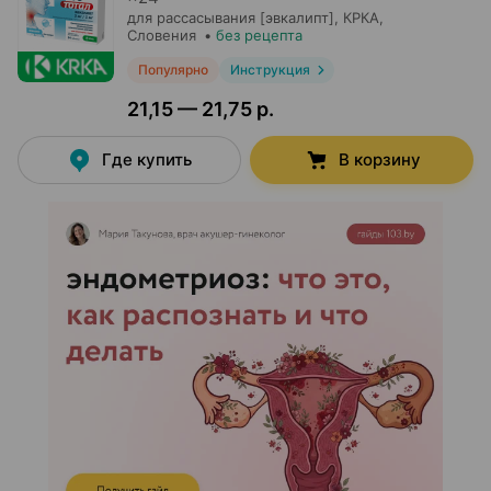
для рассасывания [эвкалипт],
КРКА
,
Словения
•
без рецепта
Популярно
Инструкция
21,15 — 21,75 р.
Где купить
В корзину