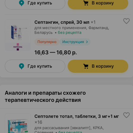
Где купить
В корзину
Септангин, спрей
,
30 мл
×
1
для местного применения,
Фармлэнд
,
Беларусь
•
без рецепта
Популярно
Инструкция
16,63 — 16,80 р.
Где купить
В корзину
Аналоги и препараты схожего
терапевтического действия
Септолете тотал, таблетки
,
3 мг+1 мг
×
16
для рассасывания [эвкалипт],
КРКА
,
Словения
•
без рецепта