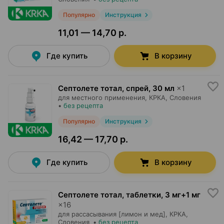
Популярно
Инструкция
11,01 — 14,70 р.
Где купить
В корзину
Септолете тотал, спрей
,
30 мл
×
1
для местного применения,
КРКА
, Словения
•
без рецепта
Популярно
Инструкция
16,42 — 17,70 р.
Где купить
В корзину
Септолете тотал, таблетки
,
3 мг+1 мг
×
16
для рассасывания [лимон и мед],
КРКА
,
Словения
•
без рецепта