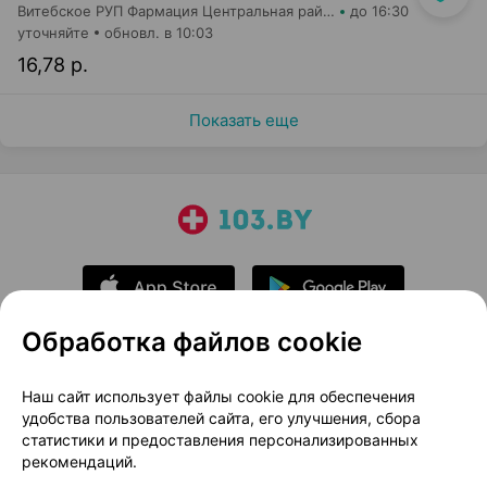
Витебское РУП Фармация Центральная районная аптека №67
до 16:30
уточняйте
обновл. в 10:03
16,78 р.
Показать еще
Обработка файлов cookie
О проекте
Новости проекта
Наш сайт использует файлы cookie для обеспечения
удобства пользователей сайта, его улучшения, сбора
Размещение рекламы
Медицинский маркетинг
статистики и предоставления персонализированных
Публичный договор
Доставка
рекомендаций.
Пользовательское соглашение