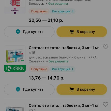
Беларусь
•
без рецепта
Популярно
Инструкция
20,56 — 21,10 р.
Где купить
В корзину
Септолете тотал, таблетки
,
3 мг+1 мг
×
16
для рассасывания [лимон и бузина],
КРКА
,
Словения
•
без рецепта
Популярно
Инструкция
13,76 — 14,70 р.
Где купить
В корзину
Септолете тотал, таблетки
,
3 мг+1 мг
×
24