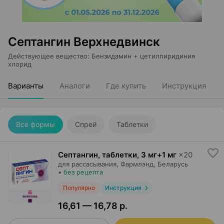
Септангин Верхнедвинск
Действующее вещество
:
Бензидамин + цетилпиридиния
хлорид
Варианты
Аналоги
Где купить
Инструкция
Все формы
Спрей
Таблетки
Септангин, таблетки
,
3 мг+1 мг
×
20
для рассасывания,
Фармлэнд
, Беларусь
•
без рецепта
Популярно
Инструкция
16,61 — 16,78 р.