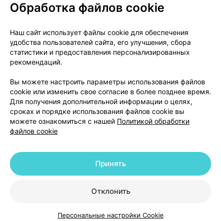
Обработка файлов cookie
О проекте
Новости проекта
Наш сайт использует файлы cookie для обеспечения
удобства пользователей сайта, его улучшения, сбора
Размещение рекламы
Медицинский маркетинг
статистики и предоставления персонализированных
Публичный договор
Доставка
рекомендаций.
Пользовательское соглашение
Вы можете настроить параметры использования файлов
Способы оплаты
Вакансии
Партнеры
cookie или изменить свое согласие в более позднее время.
Написать руководителю 103.by
Для получения дополнительной информации о целях,
сроках и порядке использования файлов cookie вы
Написать в поддержку
можете ознакомиться с нашей
Политикой обработки
Персональные настройки Cookie
файлов cookie
Обработка персональных данных
Принять
© 2026 ООО «Артокс Лаб», УНП 191700409 | 220012, Республика Беларусь,
г. Минск, улица Толбухина, 2, пом. 16 | help@103.by
|
Служба поддержки
+375 291212755
Отклонить
Персональные настройки Cookie
Каталог
Корзина
Избранное
Профиль