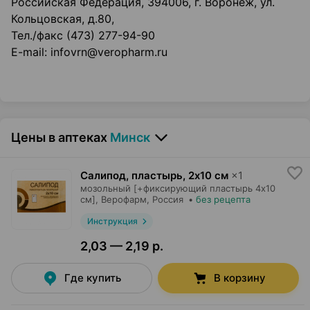
Российская Федерация, 394006, г. Воронеж, ул.
Кольцовская, д.80,
Тел./факс (473) 277-94-90
E-mail: infovrn@veropharm.ru
Цены в аптеках
Минск
Салипод, пластырь
,
2х10 см
×
1
мозольный [+фиксирующий пластырь 4х10
см],
Верофарм
, Россия
•
без рецепта
Инструкция
2,03 — 2,19 р.
Где купить
В корзину