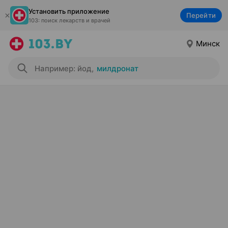
Установить приложение
Перейти
103: поиск лекарств и врачей
Минск
Например: йод
,
милдронат