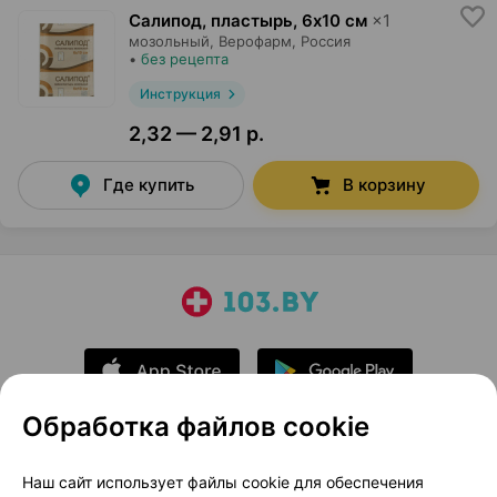
Салипод, пластырь
,
6х10 см
×
1
мозольный,
Верофарм
, Россия
•
без рецепта
Инструкция
2,32 — 2,91 р.
Где купить
В корзину
Обработка файлов cookie
О проекте
Новости проекта
Наш сайт использует файлы cookie для обеспечения