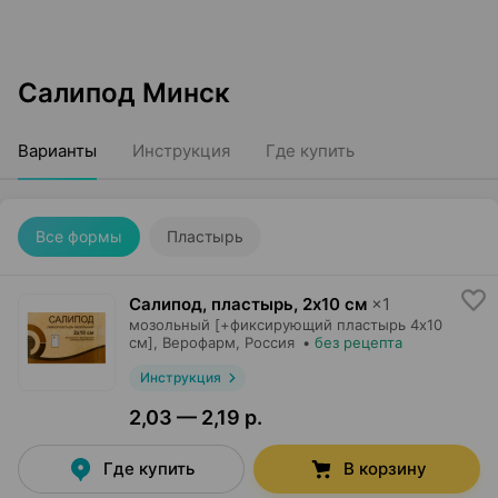
Салипод Минск
Варианты
Инструкция
Где купить
Все формы
Пластырь
Салипод, пластырь
,
2х10 см
×
1
мозольный [+фиксирующий пластырь 4х10
см],
Верофарм
, Россия
•
без рецепта
Инструкция
2,03 — 2,19 р.
Где купить
В корзину