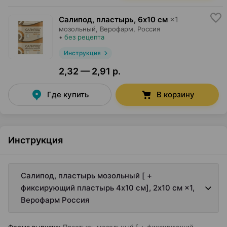
Салипод, пластырь
,
6х10 см
×
1
мозольный,
Верофарм
, Россия
•
без рецепта
Инструкция
2,32 — 2,91 р.
Где купить
В корзину
Инструкция
Салипод, пластырь мозольный [ +
фиксирующий пластырь 4х10 см], 2х10 см ×1,
Верофарм Россия