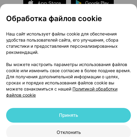
Обработка файлов cookie
О проекте
Новости проекта
Наш сайт использует файлы cookie для обеспечения
удобства пользователей сайта, его улучшения, сбора
Размещение рекламы
Медицинский маркетинг
статистики и предоставления персонализированных
Публичный договор
Доставка
рекомендаций.
Пользовательское соглашение
Вы можете настроить параметры использования файлов
Способы оплаты
Вакансии
Партнеры
cookie или изменить свое согласие в более позднее время.
Написать руководителю 103.by
Для получения дополнительной информации о целях,
сроках и порядке использования файлов cookie вы
Написать в поддержку
можете ознакомиться с нашей
Политикой обработки
Персональные настройки Cookie
файлов cookie
Обработка персональных данных
Принять
© 2026 ООО «Артокс Лаб», УНП 191700409 | 220012, Республика Беларусь,
г. Минск, улица Толбухина, 2, пом. 16 | help@103.by
|
Служба поддержки
+375 291212755
Отклонить