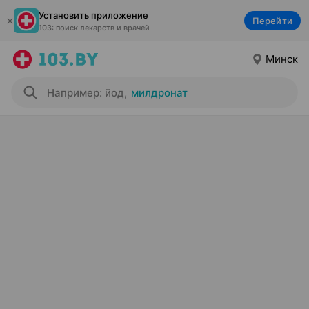
Установить приложение
Перейти
103: поиск лекарств и врачей
Минск
Например: йод
,
милдронат