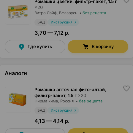
Ромашки цветки, фильтр-пакет
,
1.5 г
×
20
Витро Лайф
, Беларусь
•
без рецепта
БАД
Инструкция
3,70 — 7,12 р.
Где купить
В корзину
Аналоги
Ромашка аптечная фито-алтай,
фильтр-пакет
,
1.5 г
×
20
Фирма кима
, Россия
•
без рецепта
БАД
Инструкция
4,13 — 4,14 р.