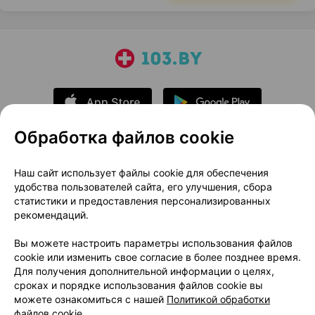
Обработка файлов cookie
О проекте
Новости проекта
Наш сайт использует файлы cookie для обеспечения
удобства пользователей сайта, его улучшения, сбора
Размещение рекламы
Медицинский маркетинг
статистики и предоставления персонализированных
Публичный договор
Доставка
рекомендаций.
Пользовательское соглашение
Вы можете настроить параметры использования файлов
Способы оплаты
Вакансии
Партнеры
cookie или изменить свое согласие в более позднее время.
Написать руководителю 103.by
Для получения дополнительной информации о целях,
сроках и порядке использования файлов cookie вы
Написать в поддержку
можете ознакомиться с нашей
Политикой обработки
Персональные настройки Cookie
файлов cookie