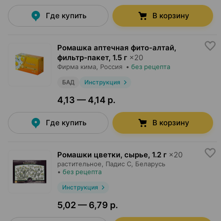
Где купить
В корзину
Ромашка аптечная фито-алтай,
фильтр-пакет
,
1.5 г
×
20
Фирма кима
, Россия
•
без рецепта
БАД
Инструкция
4,13 — 4,14 р.
Где купить
В корзину
Ромашки цветки, сырье
,
1.2 г
×
20
растительное,
Падис С
, Беларусь
•
без рецепта
Инструкция
5,02 — 6,79 р.