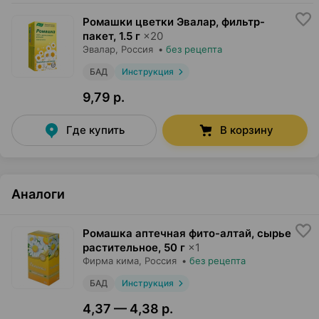
Ромашки цветки Эвалар, фильтр-
пакет
,
1.5 г
×
20
Эвалар
, Россия
•
без рецепта
БАД
Инструкция
9,79 р.
Где купить
В корзину
Аналоги
Ромашка аптечная фито-алтай, сырье
растительное
,
50 г
×
1
Фирма кима
, Россия
•
без рецепта
БАД
Инструкция
4,37 — 4,38 р.