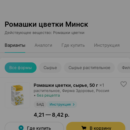
Ромашки цветки Минск
Действующее вещество
:
Ромашки цветки
Варианты
Аналоги
Где купить
Инструкция
Все формы
Сырье
Сырье растительное
Фил
Ромашки цветки, сырье
,
50 г
×
1
растительное,
Фирма Здоровье
, Россия
•
без рецепта
БАД
Инструкция
4,21 — 8,42 р.
Где купить
В корзину