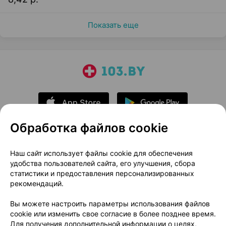
Показать еще
Обработка файлов cookie
О проекте
Новости проекта
Наш сайт использует файлы cookie для обеспечения
удобства пользователей сайта, его улучшения, сбора
Размещение рекламы
Медицинский маркетинг
статистики и предоставления персонализированных
Публичный договор
Доставка
рекомендаций.
Пользовательское соглашение
Вы можете настроить параметры использования файлов
Способы оплаты
Вакансии
Партнеры
cookie или изменить свое согласие в более позднее время.
Написать руководителю 103.by
Для получения дополнительной информации о целях,