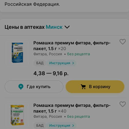
Российская Федерация.
Цены в аптеках
Минск
Ромашка премиум фитэра, фильтр-
пакет
,
1.5 г
×
20
Фитэра
, Россия
•
без рецепта
БАД
Инструкция
4,38 — 9,16 р.
Где купить
В корзину
Ромашка премиум фитэра, фильтр-
пакет
,
1.5 г
×
40
Фитэра
, Россия
•
без рецепта
БАД
Инструкция