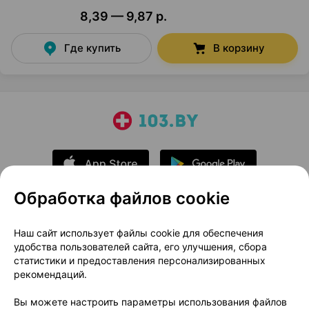
8,39 — 9,87 р.
Где купить
В корзину
Обработка файлов cookie
О проекте
Новости проекта
Наш сайт использует файлы cookie для обеспечения
удобства пользователей сайта, его улучшения, сбора
Размещение рекламы
Медицинский маркетинг
статистики и предоставления персонализированных
Публичный договор
Доставка
рекомендаций.
Пользовательское соглашение
Вы можете настроить параметры использования файлов
Способы оплаты
Вакансии
Партнеры