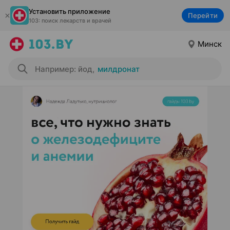
Установить приложение
Перейти
103: поиск лекарств и врачей
Минск
Например: йод
,
милдронат